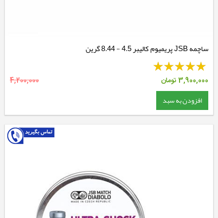
ساچمه JSB پریمیوم کالیبر 4.5 - 8.44 گرین
3,900,000
تومان
4,200,000
افزودن به سبد