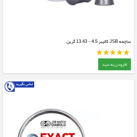
ساچمه JSB کالیبر 4.5 - 13.43 گرین
افزودن به سبد