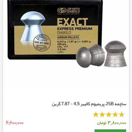
ساچمه JSB پریمیوم کالیبر 4.5 - 7.87 گرین
3,800,000
تومان
4,200,000