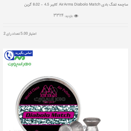
ساچمه تفنگ بادی AirArms Diabolo Match کالیبر 4.5 - 8.02 گرین
3324
بازدید :
امتیاز
5.00
تعداد رای
2