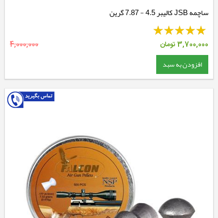
ساچمه JSB کالیبر 4.5 - 7.87 گرین
3,700,000
تومان
4,000,000
افزودن به سبد