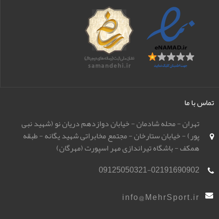
تماس با ما
تهران - محله شادمان - خیابان دوازدهم دریان نو (شهید نبی
پور) - خیابان ستارخان - مجتمع مخابراتی شهید یگانه - طبقه
همکف - باشگاه تیراندازی مهر اسپورت (مهرگان)
09125050321-02191690902
info@MehrSport.ir