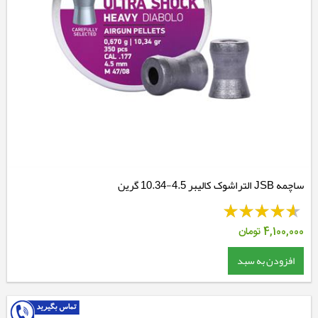
ساچمه JSB التراشوک کالیبر 4.5-10.34 گرین
4,100,000
تومان
افزودن به سبد