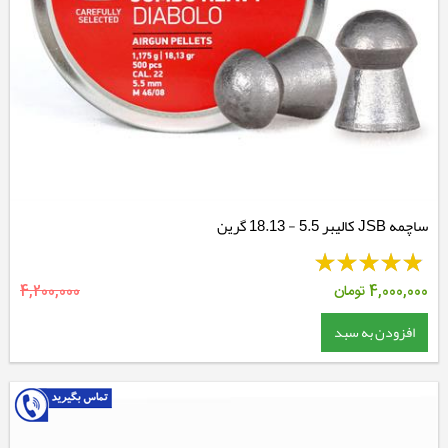
ساچمه JSB کالیبر 5.5 - 18.13 گرین
4,000,000
تومان
4,200,000
افزودن به سبد