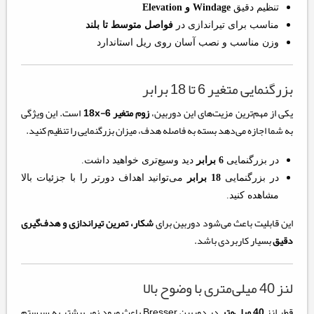
تنظیم دقیق
Windage و Elevation
مناسب برای تیراندازی در
فواصل متوسط تا بلند
وزن مناسب و نصب آسان روی ریل استاندارد
بزرگنمایی متغیر 6 تا 18 برابر
یکی از مهم‌ترین مزیت‌های این دوربین،
زوم متغیر 6-18x
است. این ویژگی
به شما اجازه می‌دهد بسته به فاصله هدف، میزان بزرگنمایی را تنظیم کنید.
در بزرگنمایی
6 برابر
دید وسیع‌تری خواهید داشت.
در بزرگنمایی
18 برابر
می‌توانید اهداف دورتر را با جزئیات بالا
مشاهده کنید.
این قابلیت باعث می‌شود دوربین برای
شکار، تمرین تیراندازی و هدف‌گیری
دقیق
بسیار کاربردی باشد.
لنز 40 میلی‌متری با وضوح بالا
قطر لنز
40 میلی‌متر
در دوربین Bresser باعث ورود نور بیشتر به سیستم