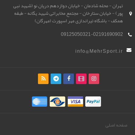
تهران - محله شادمان - خیابان دوازدهم دریان نو (شهید نبی
پور) - خیابان ستارخان - مجتمع مخابراتی شهید یگانه - طبقه
همکف - باشگاه تیراندازی مهر اسپورت (مهرگان)
09125050321-02191690902
info@MehrSport.ir
صفحه اصلی