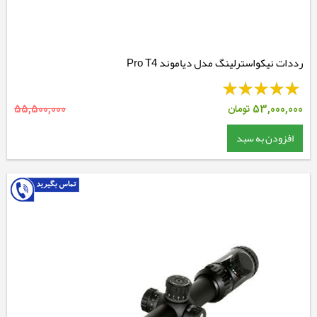
رددات نیکواسترلینگ مدل دیاموند Pro T4
53,000,000
تومان
55,500,000
افزودن به سبد