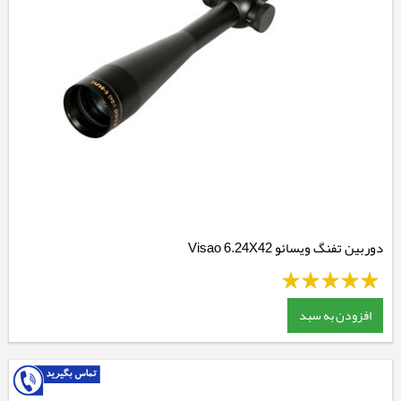
دوربین تفنگ ویسائو Visao 6.24X42
افزودن به سبد