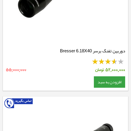
دوربین تفنگ برسر Bresser 6.18X40
52,000,000
تومان
55,000,000
افزودن به سبد