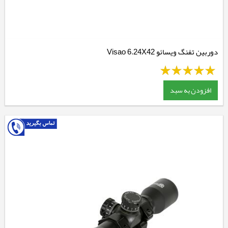
دوربین تفنگ ویسائو Visao 6.24X42
افزودن به سبد