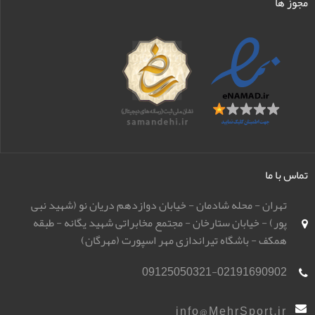
مجوز ها
تماس با ما
تهران - محله شادمان - خیابان دوازدهم دریان نو (شهید نبی
پور) - خیابان ستارخان - مجتمع مخابراتی شهید یگانه - طبقه
همکف - باشگاه تیراندازی مهر اسپورت (مهرگان)
09125050321-02191690902
info@MehrSport.ir