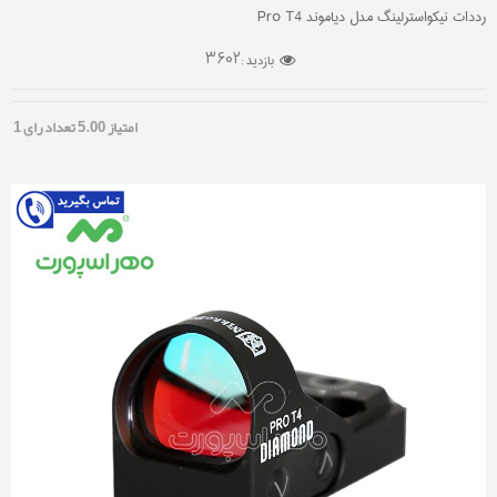
رددات نیکواسترلینگ مدل دیاموند Pro T4
3602
بازدید :
امتیاز
5.00
تعداد رای
1