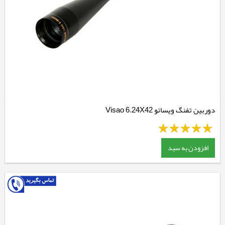
دوربین تفنگ ویسائو Visao 6.24X42
افزودن به سبد