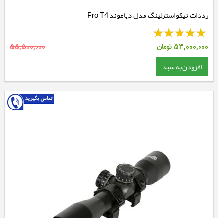
رددات نیکواسترلینگ مدل دیاموند Pro T4
53,000,000
تومان
55,500,000
افزودن به سبد