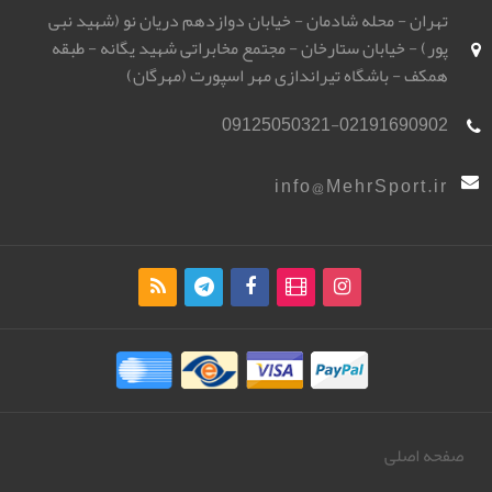
تهران - محله شادمان - خیابان دوازدهم دریان نو (شهید نبی
پور) - خیابان ستارخان - مجتمع مخابراتی شهید یگانه - طبقه
همکف - باشگاه تیراندازی مهر اسپورت (مهرگان)
09125050321-02191690902
info@MehrSport.ir
صفحه اصلی