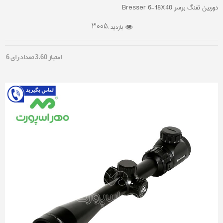
دوربین تفنگ برسر Bresser 6-18X40
3005
بازدید :
امتیاز
3.60
تعداد رای
6