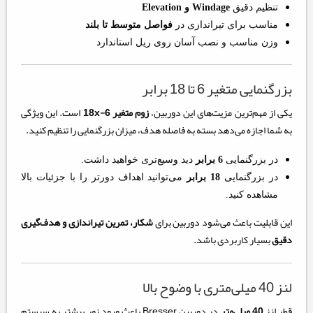
تنظیم دقیق
Windage و Elevation
مناسب برای تیراندازی در
فواصل متوسط تا بلند
وزن مناسب و نصب آسان روی ریل استاندارد
بزرگنمایی متغیر 6 تا 18 برابر
یکی از مهم‌ترین مزیت‌های این دوربین،
زوم متغیر 6-18x
است. این ویژگی
به شما اجازه می‌دهد بسته به فاصله هدف، میزان بزرگنمایی را تنظیم کنید.
در بزرگنمایی
6 برابر
دید وسیع‌تری خواهید داشت.
در بزرگنمایی
18 برابر
می‌توانید اهداف دورتر را با جزئیات بالا
مشاهده کنید.
این قابلیت باعث می‌شود دوربین برای
شکار، تمرین تیراندازی و هدف‌گیری
دقیق
بسیار کاربردی باشد.
لنز 40 میلی‌متری با وضوح بالا
قطر لنز
40 میلی‌متر
در دوربین Bresser باعث ورود نور بیشتر به سیستم