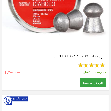
ساچمه JSB کالیبر 5.5 - 18.13 گرین
4,000,000
تومان
4,200,000
افزودن به سبد