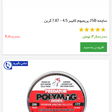
ساچمه JSB پریمیوم کالیبر 4.5 - 7.87 گرین
3,800,000
تومان
4,200,000
افزودن به سبد