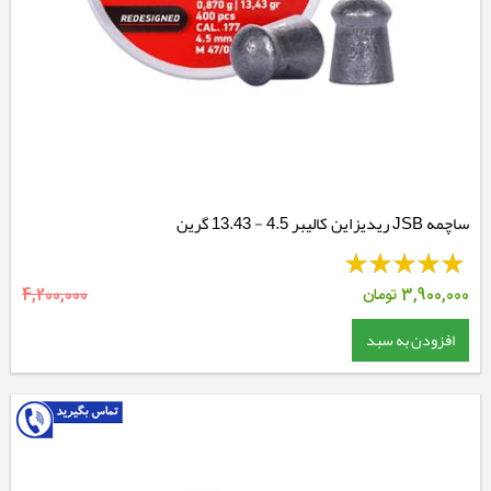
ساچمه JSB ریدیزاین کالیبر 4.5 - 13.43 گرین
3,900,000
تومان
4,200,000
افزودن به سبد