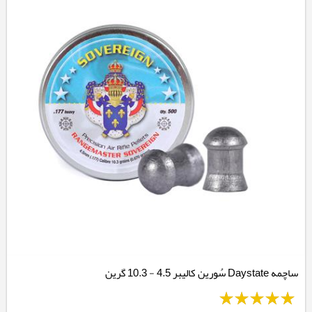
ساچمه Daystate سُورین کالیبر 4.5 - 10.3 گرین