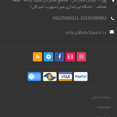
پور) - خیابان ستارخان - مجتمع مخابراتی شهید یگانه - طبقه
همکف - باشگاه تیراندازی مهر اسپورت (مهرگان)
09125050321-02191690902
info@MehrSport.ir
صفحه اصلی
محصولات
درباره ما