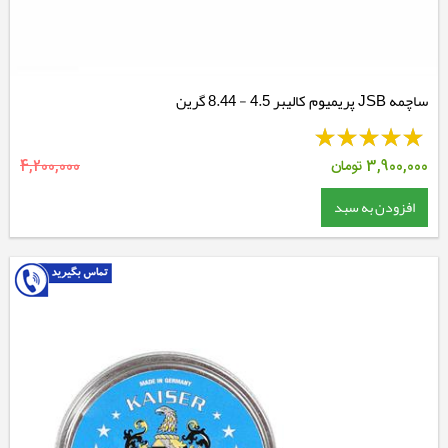
ساچمه JSB پریمیوم کالیبر 4.5 - 8.44 گرین
3,900,000
تومان
4,200,000
افزودن به سبد