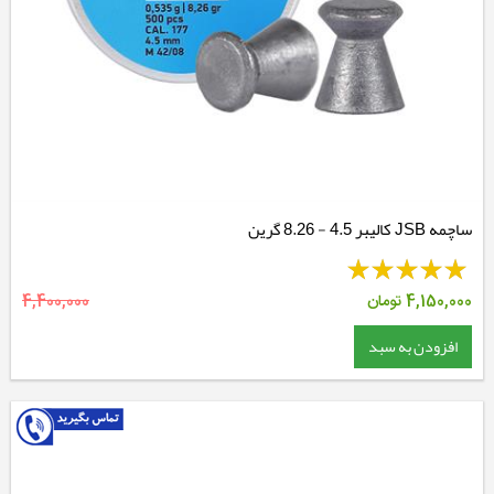
ساچمه JSB کالیبر 4.5 - 8.26 گرین
4,150,000
تومان
4,400,000
افزودن به سبد