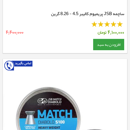
ساچمه JSB پریمیوم کالیبر 4.5 - 8.26 گرین
4,100,000
تومان
4,400,000
افزودن به سبد