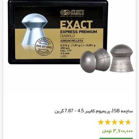
ساچمه JSB پریمیوم کالیبر 4.5 - 7.87 گرین
3,700,000
تومان