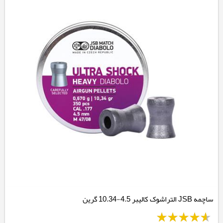
ساچمه JSB التراشوک کالیبر 4.5-10.34 گرین