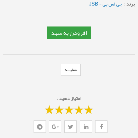
برند :
جی اس بی - JSB
افزودن به سبد
مقایسه
امتیاز دهید :