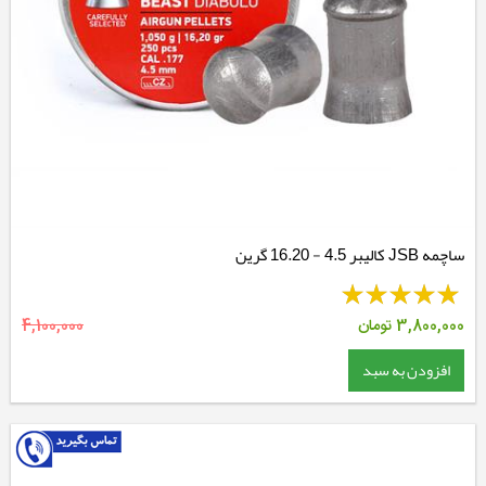
ساچمه JSB کالیبر 4.5 - 16.20 گرین
3,800,000
تومان
4,100,000
افزودن به سبد