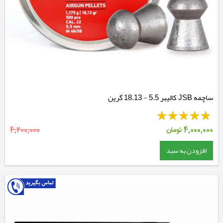
ساچمه JSB کالیبر 5.5 - 18.13 گرین
4,000,000
تومان
4,200,000
افزودن به سبد