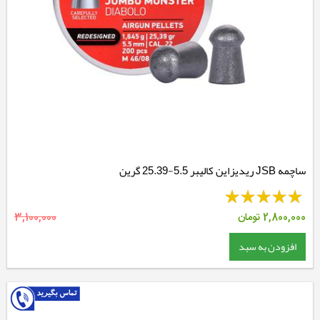
ساچمه JSB ریدیزاین کالیبر 5.5-25.39 گرین
2,800,000
تومان
3,100,000
افزودن به سبد