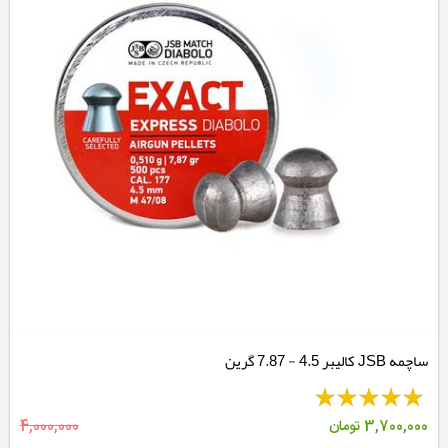
ساچمه JSB کالیبر 4.5 - 7.87 گرین
3,700,000
تومان
4,000,000