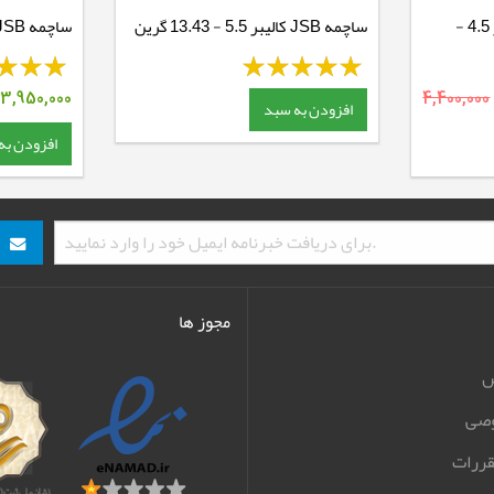
ساچمه JSB پریمیوم کالیبر 4.5 -
ساچمه JSB کالیبر 5.5 - 13.43 گرین
25.39 گرین
3,950,000
4,400,000
افزودن به سبد
افزودن به
مجوز ها
ش
صی
قررات