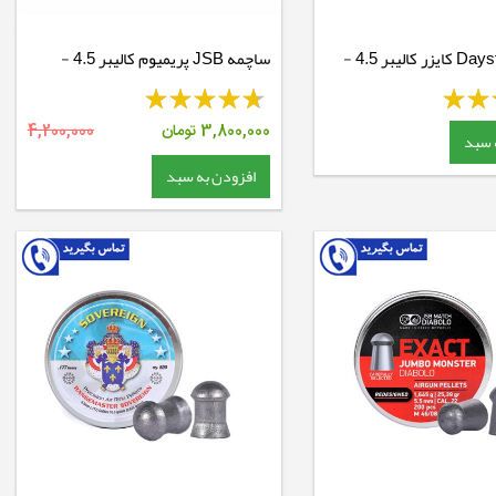
ساچمه Daystate کایزر کالیبر 4.5 -
ساچمه JSB پریمیوم کالیبر 4.5 -
7.87 گرین
3,800,000
تومان
4,200,000
 سبد
افزودن به سبد