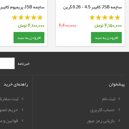
ساچمه JSB کالیبر 4.5 - 8.26 گرین
8.26 گرین
4,150,000
تومان
4,400,000
4,100,000
تومان
افزودن به سبد
افزودن به سبد
خبرنامه
پیشخوان
راهنمای خرید
ثبت نام
ثبت سفار
حساب کاربری
حریم خصو
بازیابی رمز عبور
قوانین و م