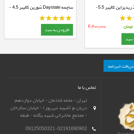
ساچمه JSB ریدیزاین کالیبر 5.5-
ساچمه Daystate سُورین کالیبر 4.5 -
10.3 گرین
تومان
4,200,000
افزودن به سبد
 سبد
دریافت خبرنامه
تماس با ما
تهران - محله شادمان - خیابان دوازدهم
دریان نو (شهید نبی پور) - خیابان ستارخان
- مجتمع مخابراتی شهید یگانه - طبقه
همکف - باشگاه تیراندازی مهر اسپورت
09125050321-02191690902
(مهرگان)