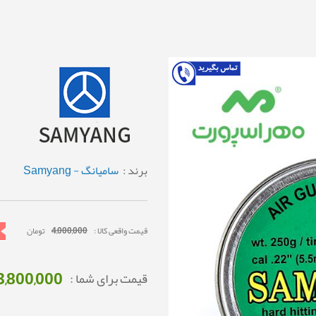
برند :
سامیانگ - Samyang
قیمت واقعی کالا :
4,000,000
تومان
3,800,000
قیمت برای شما :