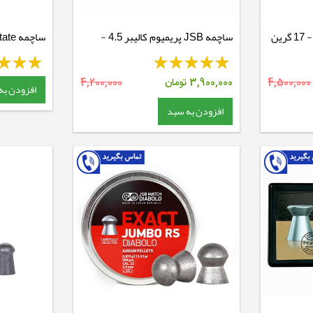
ساچمه JSB پریمیوم کالیبر 4.5 -
8.44 گرین
8.64 گرین
4,500,000
3,900,000
تومان
4,200,000
افزودن به
افزودن به سبد