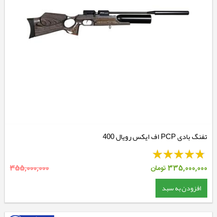
تفنگ بادی PCP اف ایکس رویال 400
335,000,000
تومان
355,000,000
افزودن به سبد