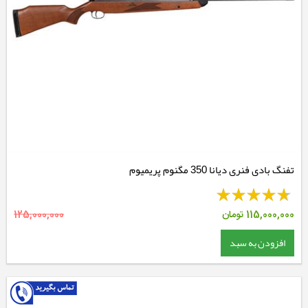
تفنگ بادی فنری دیانا 350 مگنوم پریمیوم
115,000,000
تومان
125,000,000
افزودن به سبد