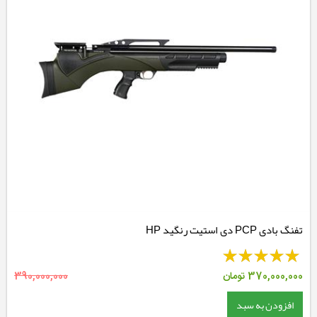
تفنگ بادی PCP دی استیت رنگید HP
370,000,000
تومان
390,000,000
افزودن به سبد