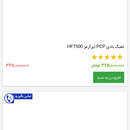
تفنگ بادی PCP ایرآرمز HFT500
325,000,000
تومان
345,000,000
افزودن به سبد