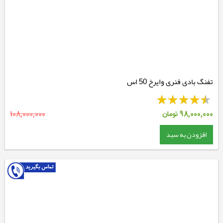
تفنگ بادی فنری وایرخ 50 اس
98,000,000
تومان
108,000,000
افزودن به سبد