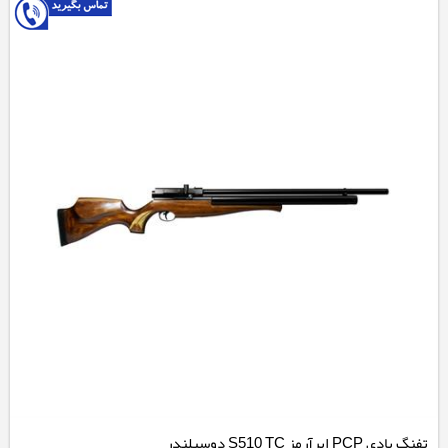
تفنگ بادی PCP ایرآرمز S510 TC دوسیلندر