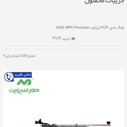
جزییات محصول
تفنگ بادی PCP ایرآرمز S400 MPR Precision
3184
بازدید :
امتیاز
5.00
تعداد رای
4