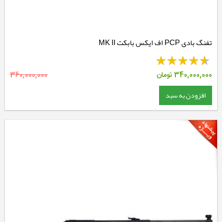
تفنگ بادی PCP اف ایکس بابکت MK II
340,000,000
تومان
360,000,000
افزودن به سبد