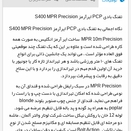
توضیحات
تفنگ بادی PCP ایرآرمز S400 MPR Precision
نگاه اجمالی به تفنگ بادی PCP ایرآرمز S400 MPR Precision
MPR 10m Precision ساخت ایر آرمز انگلیس به صورت همه
کاره طراحی شده است و علاوه بر این که یک تفنگ چند موقعیتی
فوق العاده مؤثر است ، می تواند یک جانشین ذاتی برای انواع
تفنگ های ۱۰ متر ورزشی باشد و هر تیرانداز تازه کار یا جونیور با
خرید آن اولین قدم مهم در تیراندازی را بردارد و با این سلاح
دقیق به رقابت و پیشرفت بپردازد.
MPR Precision در سبک رایفل طراحی شده و قنداق آن به
نوعی طراحی شده که امکان تیراندازی با دست چپ و یا راست را
فراهم می نماید. قنداق از جنس چوب صنوبر بلوند blonde
poplar به همراه پد گونه و پد باله قابل تنظیم عرضه می شود.
لوله 12 خان با روکش نیکل ساخت شرکت لوتار والتر آلمان ، ماشه
دو مرحله ای قابل تنظیم مسابقه ای و مکانیزم مسلح شدن از نوع
بولت اکشن – Bolt Action است. کیفیت و دقت ساخت در جای