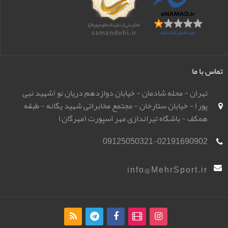
تماس با ما
تهران - محله شادمان - خیابان دوازدهم دریان نو (شهید نبی
پور) - خیابان ستارخان - مجتمع مخابراتی شهید یگانه - طبقه
همکف - باشگاه تیراندازی مهر اسپورت (مهرگان)
09125050321-02191690902
info@MehrSport.ir