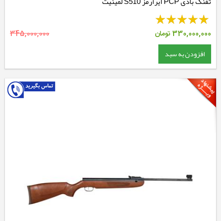
تفنگ بادی PCP ایرآرمز S510 لمینیت
330,000,000
تومان
345,000,000
افزودن به سبد