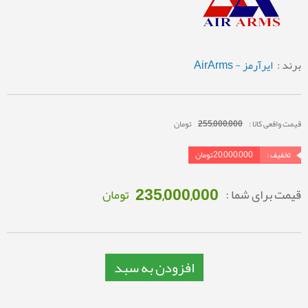
برند :
ایرآرمز - AirArms
قیمت واقعی کالا :
255,000,000
تومان
تخفیف :
20,000,000
تومان
235,000,000
قیمت برای شما :
تومان
افزودن به سبد