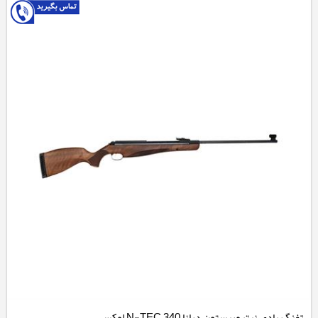
تفنگ بادی نیتروپیستون دیانا 340 N-TEC لوکس