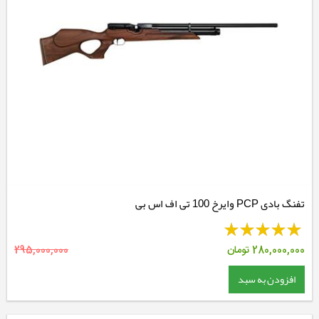
تفنگ بادی PCP وایرخ 100 تی اف اس بی
280,000,000
تومان
295,000,000
افزودن به سبد