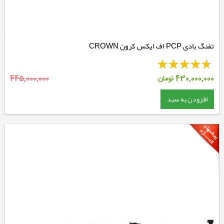
تفنگ بادی PCP اف ایکس کرون CROWN
430,000,000
تومان
445,000,000
افزودن به سبد