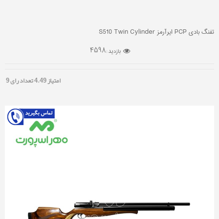
تفنگ بادی PCP ایرآرمز S510 Twin Cylinder
4598
بازدید :
امتیاز
4.49
تعداد رای
9