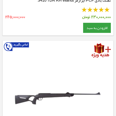
تفنگ بادی PCP ایرآرمز S410 TDR RH Walnut
230,000,000
تومان
245,000,000
افزودن به سبد