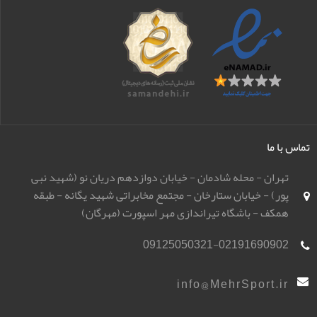
تماس با ما
تهران - محله شادمان - خیابان دوازدهم دریان نو (شهید نبی
پور) - خیابان ستارخان - مجتمع مخابراتی شهید یگانه - طبقه
همکف - باشگاه تیراندازی مهر اسپورت (مهرگان)
09125050321-02191690902
info@MehrSport.ir