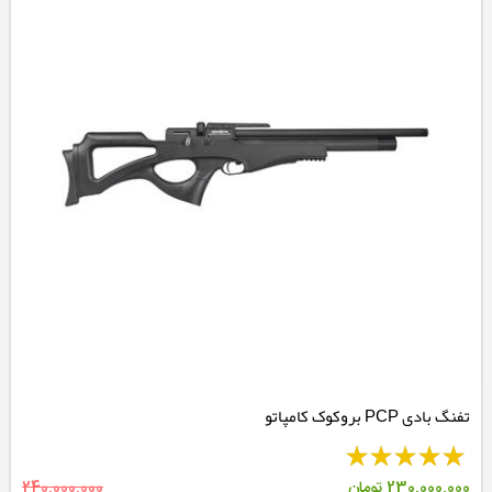
تفنگ بادی PCP بروکوک کامپاتو
230,000,000
تومان
240,000,000