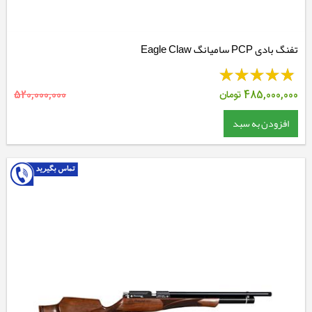
تفنگ بادی PCP سامیانگ Eagle Claw
485,000,000
تومان
520,000,000
افزودن به سبد