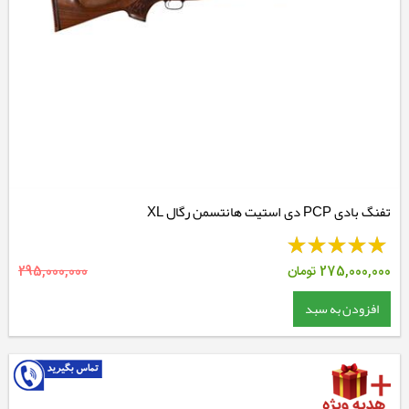
تفنگ بادی PCP دی استیت هانتسمن رگال XL
275,000,000
تومان
295,000,000
افزودن به سبد