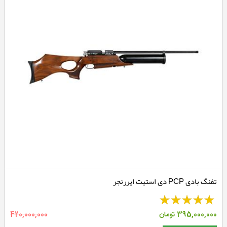
تفنگ بادی PCP دی استیت ایررنجر
395,000,000
تومان
420,000,000