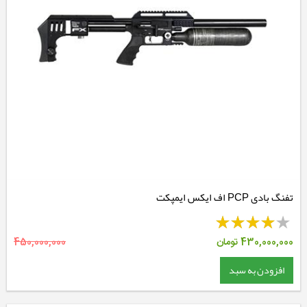
تفنگ بادی PCP اف ایکس ایمپکت
430,000,000
تومان
450,000,000
افزودن به سبد