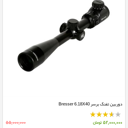
دوربین تفنگ برسر Bresser 6.18X40
52,000,000
تومان
55,000,000