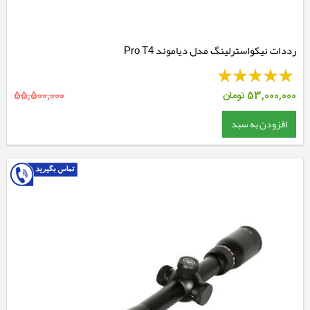
رددات نیکواسترلینگ مدل دیاموند Pro T4
53,000,000
تومان
55,500,000
افزودن به سبد