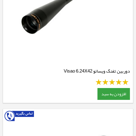
دوربین تفنگ ویسائو Visao 6.24X42
افزودن به سبد