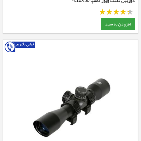
دوربین تفنگ ویور کاسپا 4.16X50
افزودن به سبد