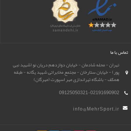
تماس با ما
تهران - محله شادمان - خیابان دوازدهم دریان نو (شهید نبی
پور) - خیابان ستارخان - مجتمع مخابراتی شهید یگانه - طبقه
همکف - باشگاه تیراندازی مهر اسپورت (مهرگان)
09125050321-02191690902
info@MehrSport.ir