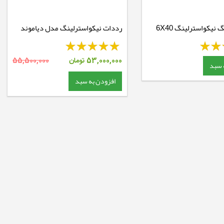
نیکواسترلینگ 6X40
رددات نیکواسترلینگ مدل دیاموند
Pro T4
53,000,000
تومان
55,500,000
 سبد
افزودن به سبد