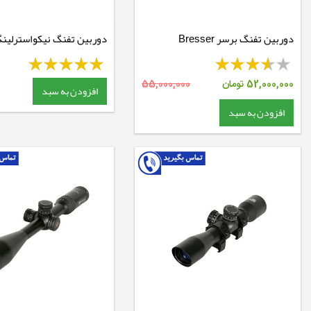
دوربین تفنگ برسر Bresser
دوربین تفنگ نیکواسترلین
10.50X60
6.18X40
52,000,000
تومان
55,000,000
افزودن به سبد
افزودن به سبد