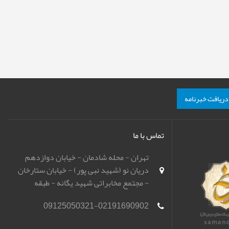
دریافت خبرنامه
تماس با ما
تهران - محله شادمان - خیابان دوازدهم
دریان نو (شهید نبی پور) - خیابان ستارخان
- مجتمع مخابراتی شهید یگانه - طبقه
همکف - باشگاه تیراندازی مهر اسپورت
09125050321-02191690902
(مهرگان)