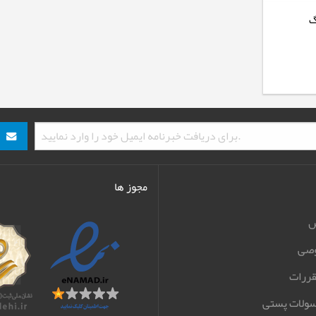
گ
مجوز ها
ش
صی
قررات
سولات پستی