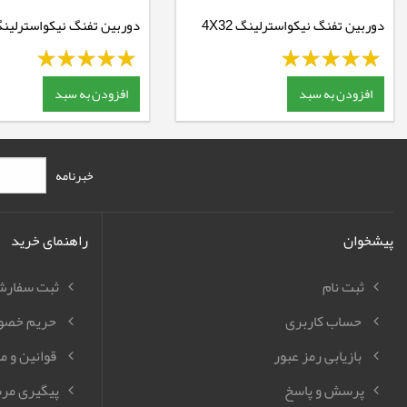
دوربین تفنگ نیکواسترلینگ 4X32
دوربین تفنگ نیکواسترلین
6.24X50
افزودن به سبد
افزودن به سبد
خبرنامه
پیشخوان
راهنمای خرید
ثبت نام
ثبت سفار
حساب کاربری
حریم خصو
بازیابی رمز عبور
قوانین و م
پرسش و پاسخ
پیگیری مر