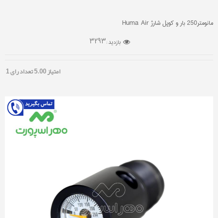
مانومتر250 بار و کوپل شارژ Huma Air
3293
بازدید :
امتیاز
5.00
تعداد رای
1