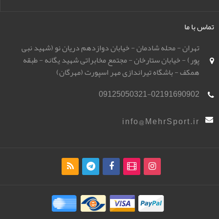
تماس با ما
تهران - محله شادمان - خیابان دوازدهم دریان نو (شهید نبی
پور) - خیابان ستارخان - مجتمع مخابراتی شهید یگانه - طبقه
همکف - باشگاه تیراندازی مهر اسپورت (مهرگان)
09125050321-02191690902
info@MehrSport.ir