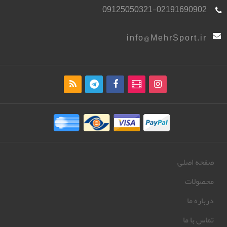
09125050321-02191690902
info@MehrSport.ir
صفحه اصلی
محصولات
درباره ما
تماس با ما