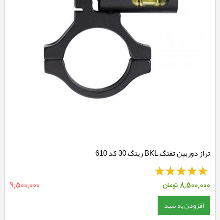
تراز دوربین تفنگ BKL رینگ 30 کد 610
8,500,000
تومان
9,500,000
افزودن به سبد