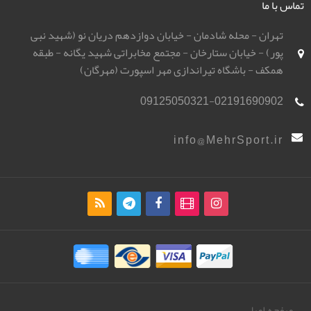
تماس با ما
تهران - محله شادمان - خیابان دوازدهم دریان نو (شهید نبی
پور) - خیابان ستارخان - مجتمع مخابراتی شهید یگانه - طبقه
همکف - باشگاه تیراندازی مهر اسپورت (مهرگان)
09125050321-02191690902
info@MehrSport.ir
صفحه اصلی