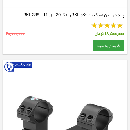
پایه دوربین تفنگ یک تکه BKL رینگ 30 ریل 11 - BKL 388
18,500,000
تومان
20,000,000
افزودن به سبد