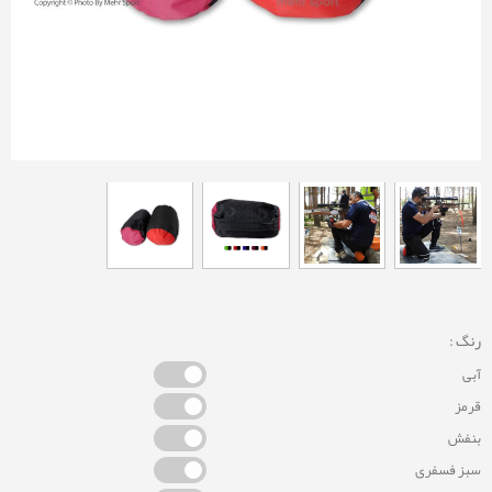
رنگ :
آبی
قرمز
بنفش
سبز فسفری