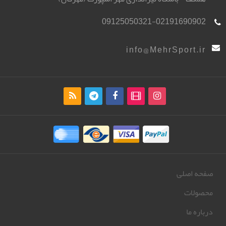
09125050321-02191690902
info@MehrSport.ir
صفحه اصلی
محصولات
درباره ما