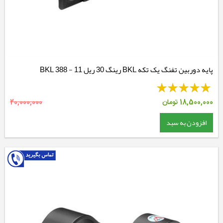
پایه دوربین تفنگ یک تکه BKL رینگ 30 ریل 11 - BKL 388
18,500,000
تومان
20,000,000
افزودن به سبد