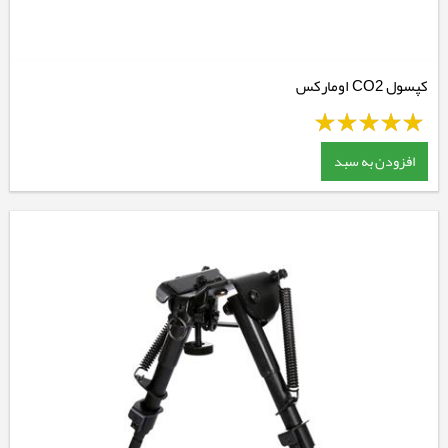
کپسول CO2 اومارکس
افزودن به سبد