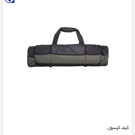
کیف کپسول