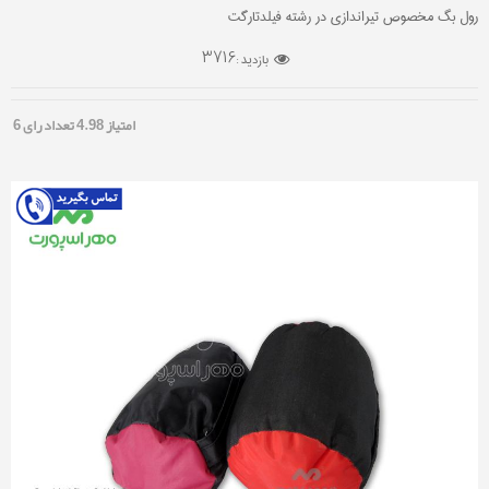
رول بگ مخصوص تیراندازی در رشته فیلدتارگت
3716
بازدید :
امتیاز
4.98
تعداد رای
6