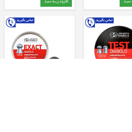
 سبد
افزودن به سبد
ساچمه تفنگ بادی مجموعه تست JSB
ساچمه JSB کالیبر 4.53 - 8.44 گرین
Dia
ومان
افزودن به سبد
 سبد