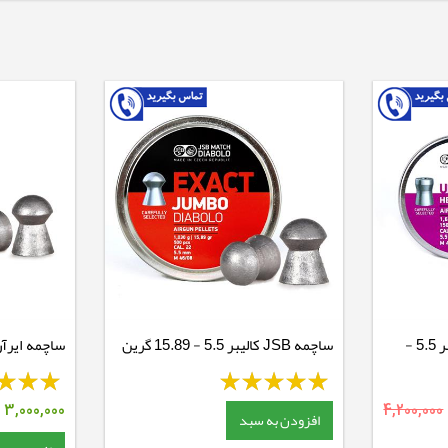
ساچمه JSB التراشوک کالیبر 5.5 -
ساچمه JSB کالیبر 5.5 - 15.89 گرین
ساچمه ایرآرمز کالیب
4,200,000
3,000,000
ت
افزودن به سبد