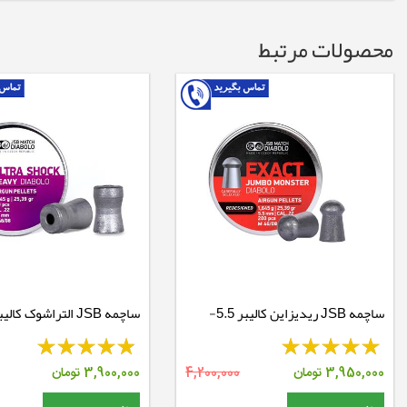
محصولات مرتبط
ساچمه JSB ریدیزاین کالیبر 5.5-
25.39 گرین
25.39 گرین
3,950,000
تومان
4,200,000
3,900,000
تومان