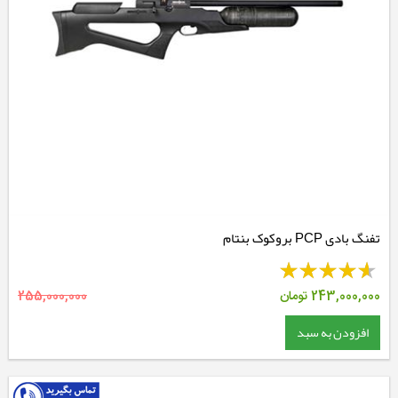
تفنگ بادی PCP بروکوک بنتام
243,000,000
تومان
255,000,000
افزودن به سبد