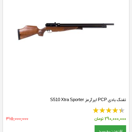
تفنگ بادی PCP ایرآرمز S510 Xtra Sporter
290,000,000
تومان
315,000,000
افزودن به سبد