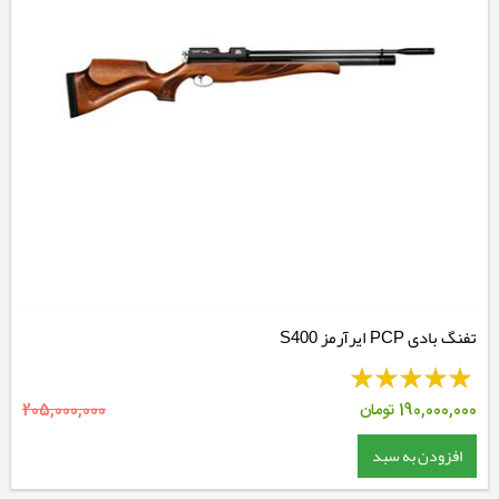
تفنگ بادی PCP ایرآرمز S400
190,000,000
تومان
205,000,000
افزودن به سبد