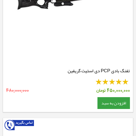
تفنگ بادی PCP دی استیت گریفین
450,000,000
تومان
480,000,000
افزودن به سبد