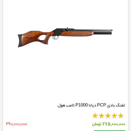
تفنگ بادی PCP دیانا P1000 تامب هول
275,000,000
تومان
290,000,000