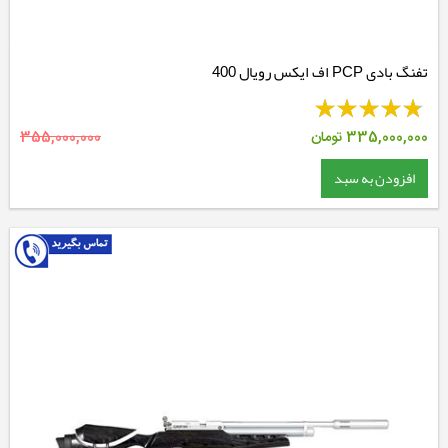
تفنگ بادی PCP اف ایکس رویال 400
335,000,000
تومان
355,000,000
افزودن به سبد