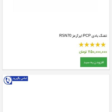
تفنگ بادی PCP ایرآرمز RSN70
750,000,000
تومان
افزودن به سبد