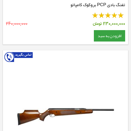
تفنگ بادی PCP بروکوک کامپاتو
230,000,000
تومان
240,000,000
افزودن به سبد