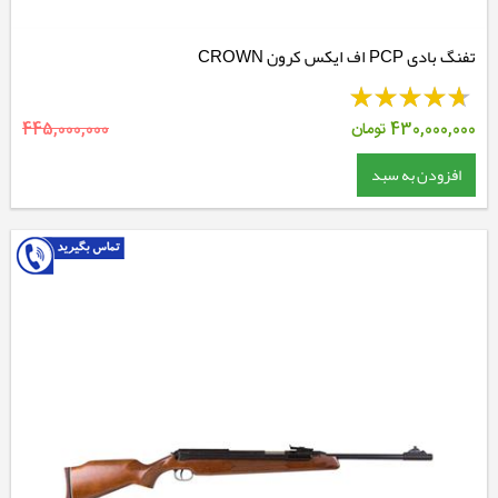
تفنگ بادی PCP اف ایکس کرون CROWN
430,000,000
تومان
445,000,000
افزودن به سبد