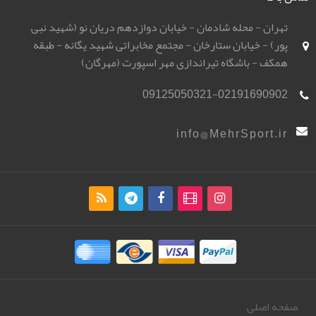
تهران - محله شادمان - خیابان دوازدهم دریان نو (شهید نبی
پور) - خیابان ستارخان - مجتمع مخابراتی شهید یگانه - طبقه
همکف - باشگاه تیراندازی مهر اسپورت (مهرگان)
09125050321-02191690902
info@MehrSport.ir
صفحه اصلی