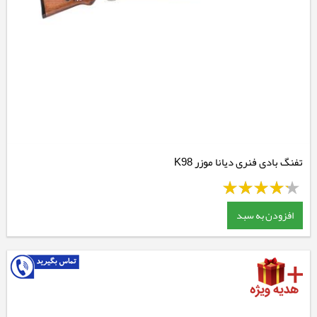
تفنگ بادی فنری دیانا موزر K98
افزودن به سبد