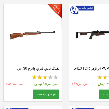
تفنگ بادی PCP ایرآرمز S410 TDR
تفنگ بادی فنری وایرخ 30 اس
2
تومان
245,000,000
95,000,000
تومان
105,000,000
 سبد
افزودن به سبد