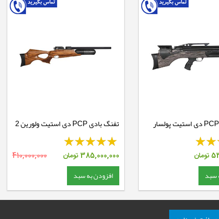
تفنگ بادی PCP دی استیت ولورین 2
های لایت
53
تومان
385,000,000
تومان
410,000,000
 سبد
افزودن به سبد