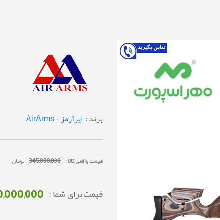
برند :
ایرآرمز - AirArms
قیمت واقعی کالا :
345,000,000
تومان
0,000,000
قیمت برای شما :