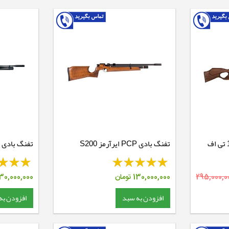
تفنگ بادی PCP وایرخ 100 تی اف
تفنگ بادی PCP ایرآرمز S200
RH Walnut
295,000,0
130,000,000
تومان
30,000,000
افزودن به سبد
افزودن به