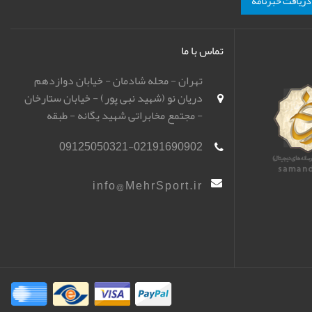
دریافت خبرنامه
تماس با ما
تهران - محله شادمان - خیابان دوازدهم
دریان نو (شهید نبی پور) - خیابان ستارخان
- مجتمع مخابراتی شهید یگانه - طبقه
همکف - باشگاه تیراندازی مهر اسپورت
09125050321-02191690902
(مهرگان)
info@MehrSport.ir