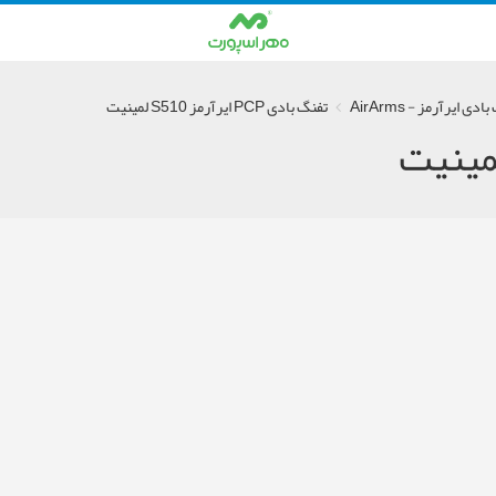
دی ایرآرمز - AirArms
تفنگ بادی PCP ایرآرمز S510 لمینیت