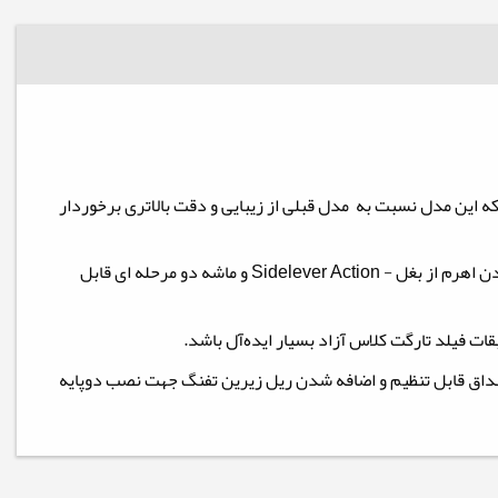
 S510 Classic خود را جهت تیراندازی حرفه ای ورزشی با مدل S510 Ultimate Sporter جایگزین کرد که این مدل نسبت به مدل قبلی از زیبایی و دقت بالاتری برخوردار
تفنگ اس 510 در سبک رایفل طراحی شده است. لوله رایفل ساخت کمپانی لوتار والتر آلمان ، قنداق مونت کارلو از نوع لمینیت ، مکانیزم مسلح شدن اهرم از بغل - Sidelever Action و ماشه دو مرحله ای قابل
د قنداق قابل تنظیم و اضافه شدن ریل زیرین تفنگ جهت نصب دوپایه