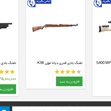
بادی PCP ایرآرمز S400 MPR
تفنگ بادی فنری دیانا موزر K98
تفنگ بادی PCP دی استیت پولسار
5,000,000
افزودن به سبد
افزودن به