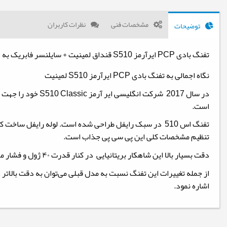
مشخصات فنی
نظرات کاربران
توضیحات
تفنگ بادی PCP ایرآرمز S510 قنداق لمینیت + سایلنسر فابریک به عنوان هدیه
نگاه اجمالی به تفنگ بادی PCP ایرآرمز S510 لمینیت
است.
تنظیم مشخصات کلی این پی سی پی جذاب است.
دقت بسیار بالا این شاهکار بریتانیایی در کنار قدرت ۴۰ ژول و فشار مخزن حداکثر 200 بار آن سبب شده که این تفنگ برای شکار و همچنین مسابقات فیلد تارگت کلاس آزاد بسیار ایده‌آل باشد.
از جمله تغییرات این تفنگ نسبت به مدل قبلی می‌توان به دقت بالاتر 
اشاره نمود.