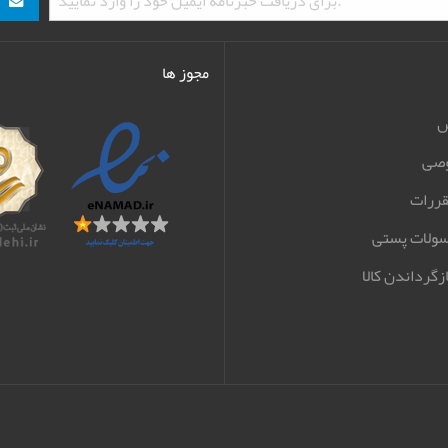
مجوز ها
ش
صی
قررات
سولات پستی
زگرداندن کالا