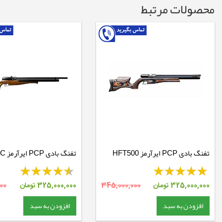
محصولات مرتبط
تفنگ بادی PCP ایرآرمز HFT500
تفنگ ب
دوسیلندر
325,000,000
تومان
345,000,000
325,000,000
تومان
00
افزودن به سبد
افزودن به سبد