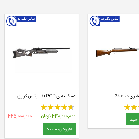
ری دیانا 34
تفنگ بادی PCP اف ایکس کرون
CROWN
430,000,000
تومان
445,000,000
 سبد
افزودن به سبد