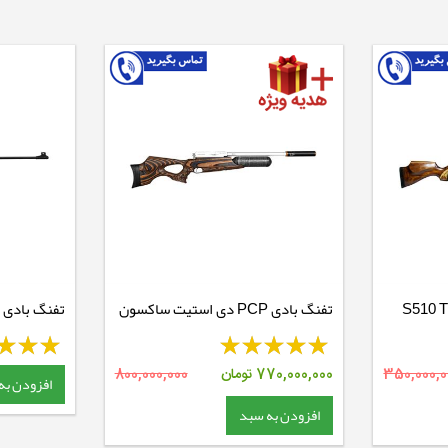
ادی PCP ایرآرمز S510 TC
تفنگ بادی PCP دی استیت ساکسون
تفنگ بادی فن
350,000,0
770,000,000
تومان
800,000,000
افزودن به
افزودن به سبد