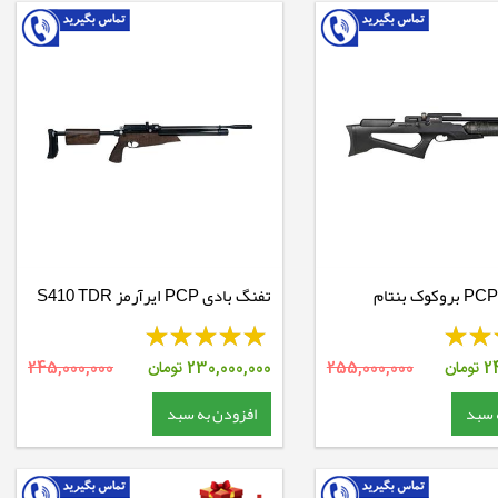
تفنگ بادی PCP ایرآرمز S410 TDR
RH Walnut
2
تومان
255,000,000
230,000,000
تومان
245,000,000
 سبد
افزودن به سبد