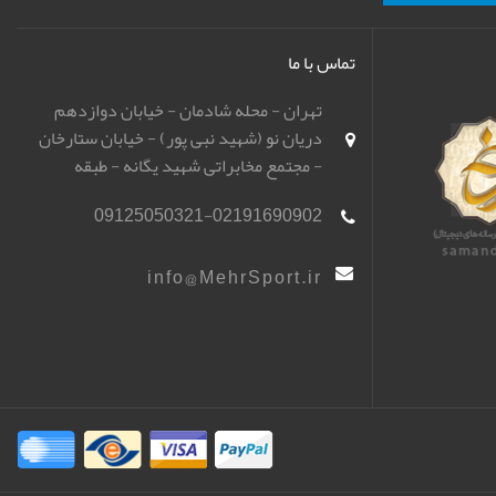
تماس با ما
تهران - محله شادمان - خیابان دوازدهم
دریان نو (شهید نبی پور) - خیابان ستارخان
- مجتمع مخابراتی شهید یگانه - طبقه
همکف - باشگاه تیراندازی مهر اسپورت
09125050321-02191690902
(مهرگان)
info@MehrSport.ir