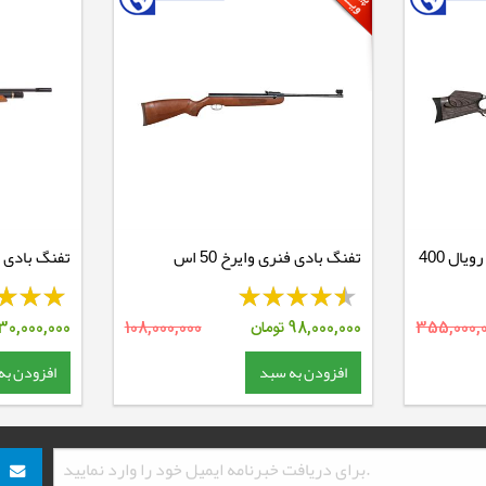
تفنگ بادی فنری وایرخ 50 اس
تفنگ بادی PCP ایرآرمز S200
355,000,
98,000,000
تومان
108,000,000
30,000,000
افزودن به سبد
افزودن به