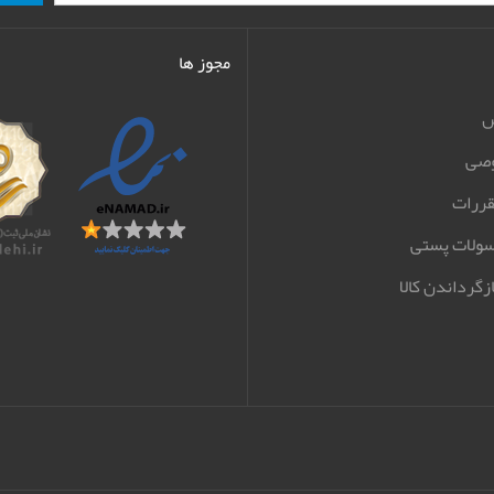
مجوز ها
ش
صی
قررات
سولات پستی
زگرداندن کالا