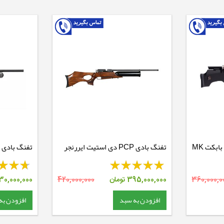
تفنگ بادی PCP اف ایکس بابکت MK
تفنگ بادی PCP دی استیت ایررنجر
CROWN
360,000,0
395,000,000
تومان
420,000,000
30,000,000
افزودن به سبد
افزودن به