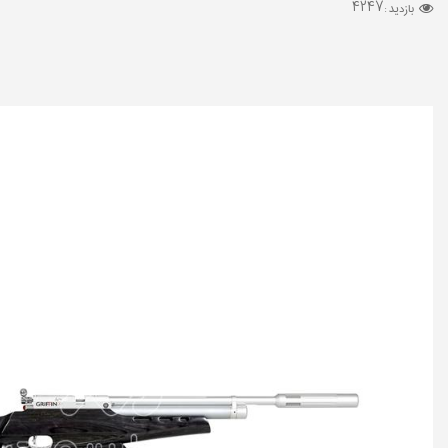
4247
بازدید :