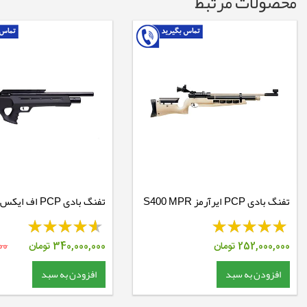
محصولات مرتبط
تفنگ بادی PCP ایرآرمز S400 MPR
II
Biathlon
252,000,000
تومان
340,000,000
تومان
00
افزودن به سبد
افزودن به سبد