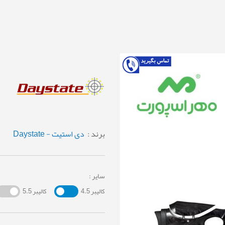
برند :
دی استیت - Daystate
سایر :
کالیبر 4.5
کالیبر 5.5