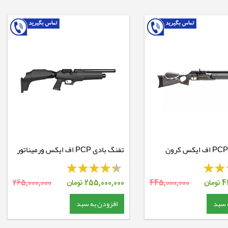
تفنگ بادی PCP اف ایکس کرون
تفنگ بادی PCP اف ایکس ورمیناتور
کارابین
4
تومان
445,000,000
255,000,000
تومان
265,000,000
 سبد
افزودن به سبد