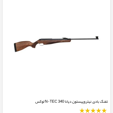
تفنگ بادی نیتروپیستون دیانا 340 N-TEC لوکس