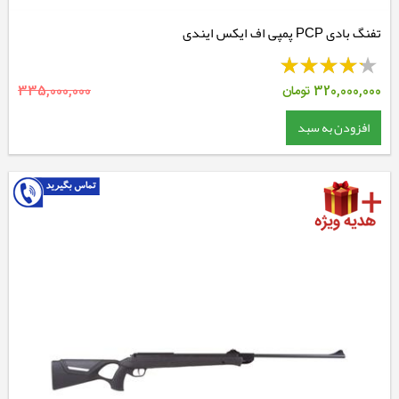
تفنگ بادی PCP پمپی اف ایکس ایندی
320,000,000
تومان
335,000,000
افزودن به سبد