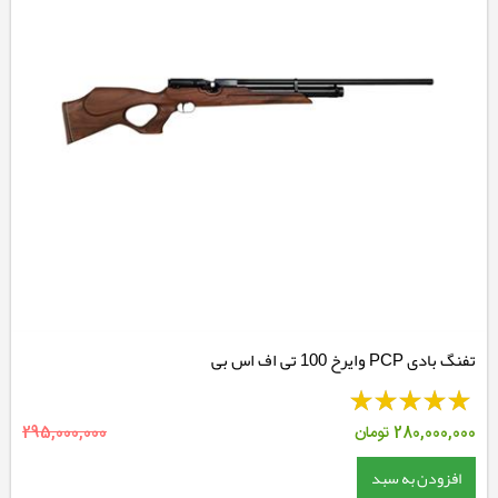
تفنگ بادی PCP وایرخ 100 تی اف اس بی
280,000,000
تومان
295,000,000
افزودن به سبد