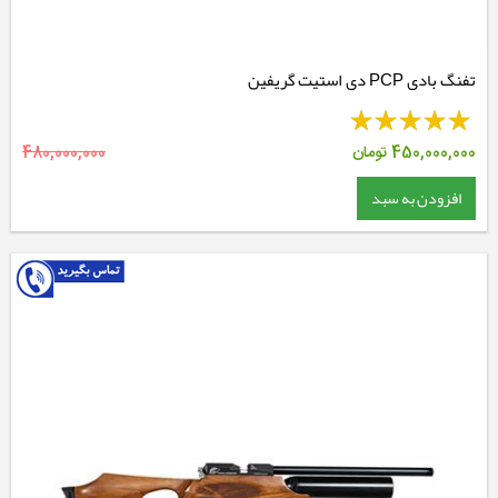
تفنگ بادی PCP دی استیت گریفین
450,000,000
تومان
480,000,000
افزودن به سبد