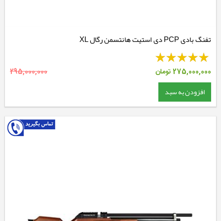
تفنگ بادی PCP دی استیت هانتسمن رگال XL
275,000,000
تومان
295,000,000
افزودن به سبد