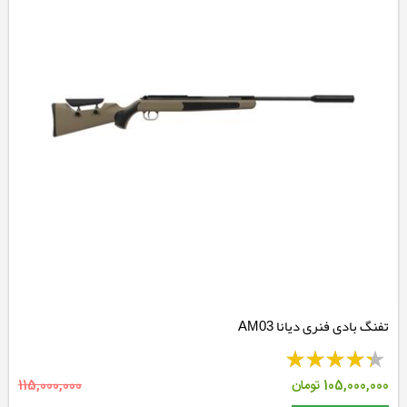
تفنگ بادی فنری دیانا AM03
105,000,000
تومان
115,000,000