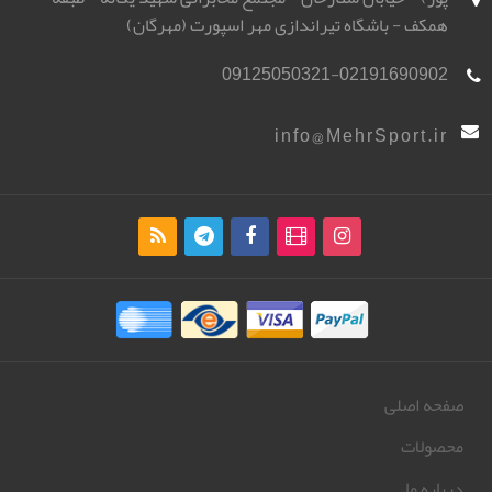
همکف - باشگاه تیراندازی مهر اسپورت (مهرگان)
09125050321-02191690902
info@MehrSport.ir
صفحه اصلی
محصولات
درباره ما