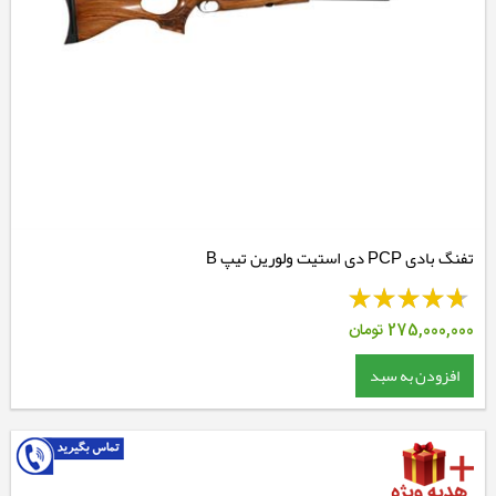
تفنگ بادی PCP دی استیت ولورین تیپ B
275,000,000
تومان
افزودن به سبد