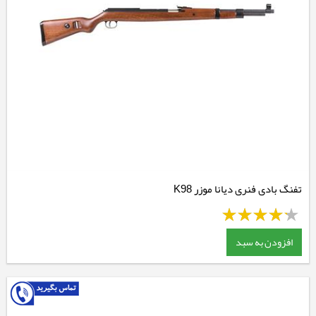
تفنگ بادی فنری دیانا موزر K98
افزودن به سبد