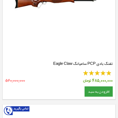
تفنگ بادی PCP سامیانگ Eagle Claw
485,000,000
تومان
520,000,000
افزودن به سبد