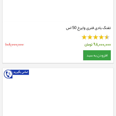
تفنگ بادی فنری وایرخ 50 اس
98,000,000
تومان
108,000,000
افزودن به سبد