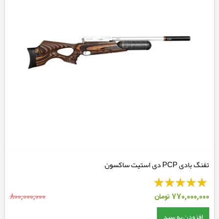
تفنگ بادی PCP دی استیت ساکسون
770,000,000
تومان
800,000,000
افزودن به سبد