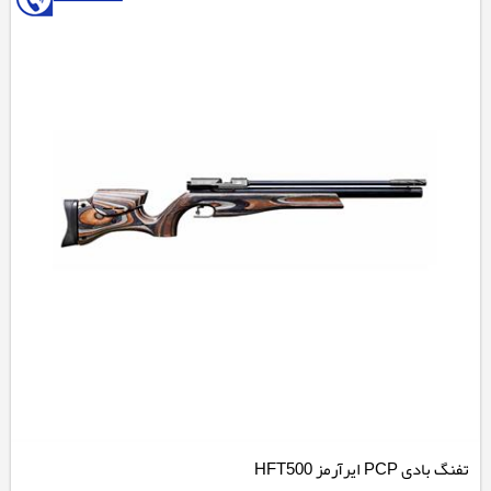
تفنگ بادی PCP ایرآرمز HFT500