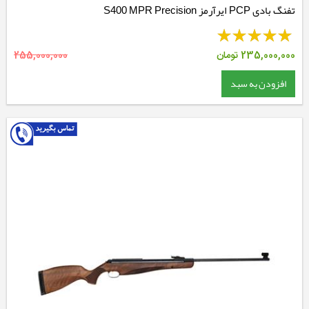
تفنگ بادی PCP ایرآرمز S400 MPR Precision
235,000,000
تومان
255,000,000
افزودن به سبد