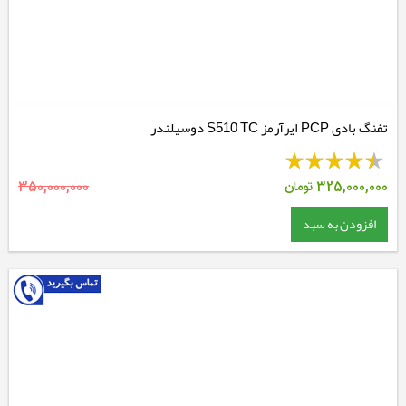
تفنگ بادی PCP ایرآرمز S510 TC دوسیلندر
325,000,000
تومان
350,000,000
افزودن به سبد