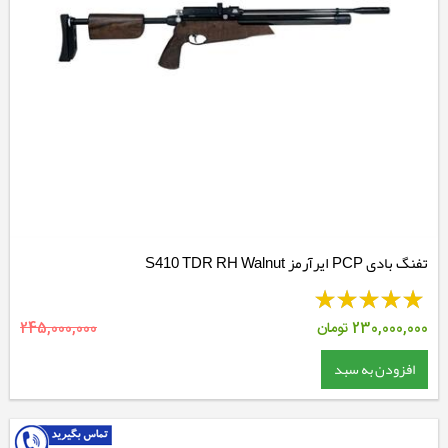
تفنگ بادی PCP ایرآرمز S410 TDR RH Walnut
230,000,000
تومان
245,000,000
افزودن به سبد