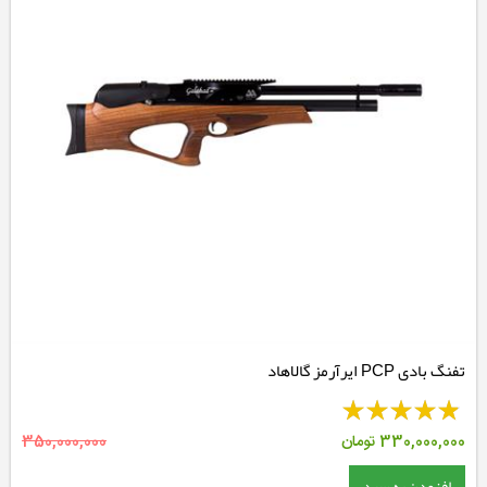
تفنگ بادی PCP ایرآرمز گالاهاد
330,000,000
تومان
350,000,000
افزودن به سبد