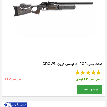
تفنگ بادی PCP اف ایکس کرون CROWN
430,000,000
تومان
445,000,000
افزودن به سبد