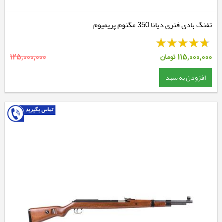
تفنگ بادی فنری دیانا 350 مگنوم پریمیوم
115,000,000
تومان
125,000,000
افزودن به سبد