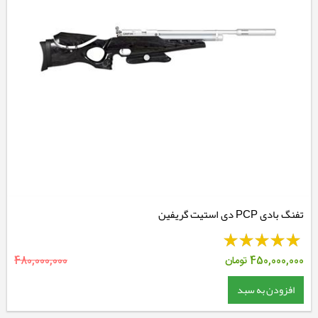
تفنگ بادی PCP دی استیت گریفین
450,000,000
تومان
480,000,000
افزودن به سبد