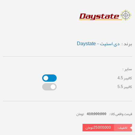
برند :
دی استیت - Daystate
سایر :
کالیبر 4.5
کالیبر 5.5
قیمت واقعی کالا :
410,000,000
تومان
تخفیف :
25,000,000
تومان