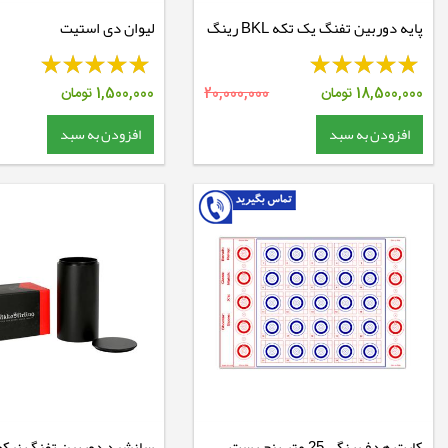
پایه دوربین تفنگ یک تکه BKL رینگ
لیوان دی استیت
30 ریل 11 - BKL 388
18,500,000
تومان
20,000,000
1,500,000
تومان
افزودن به سبد
افزودن به سبد
کارت هدف رنگی 25 متر بنچ رست
سانشید دوربین تفنگ نیکو