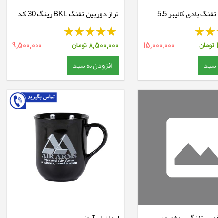
کیت تنظیف تفنگ بادی کالیبر 5.5
تراز دوربین تفنگ BKL رینگ 30 کد
ال انگلستان
610
تومان
15,000,000
8,500,000
تومان
9,500,000
 سبد
افزودن به سبد
فوری تفنگ - مخصوص
لیوان ایرآرمز