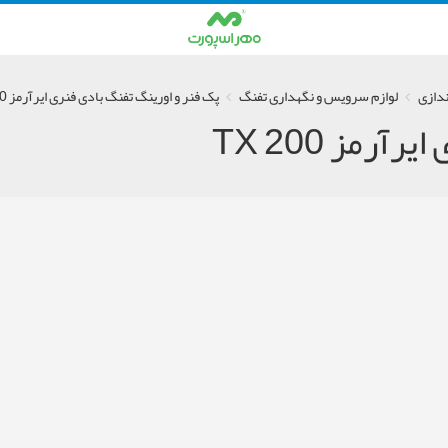
ندازی
لوازم سرویس و نگهداری تفنگ
پک فنر و اورینگ تفنگ بادی فنری ایرآرمز TX 200
رمز TX 200