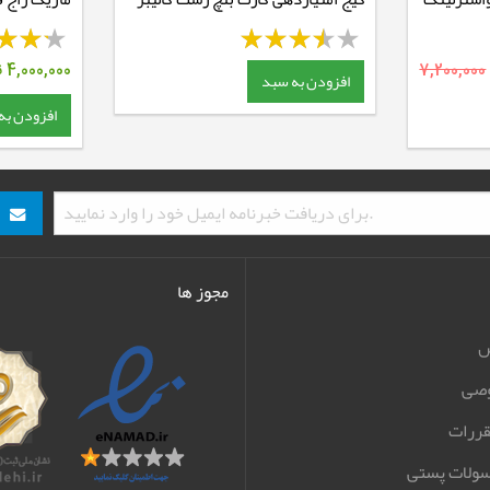
5.5
آلومینیم
7,200,000
4,000,000
ت
افزودن به سبد
افزودن به
مجوز ها
ش
صی
قررات
سولات پستی