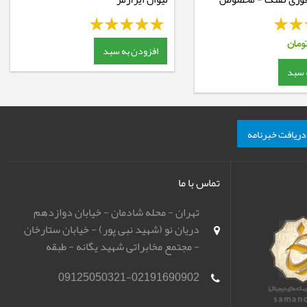
ومان
افزودن به سبد
 سبد
دریافت خبرنامه
تماس با ما
تهران - محله شادمان - خیابان دوازدهم
دریان نو (شهید نبی پور) - خیابان ستارخان
- مجتمع مخابراتی شهید یگانه - طبقه
همکف - باشگاه تیراندازی مهر اسپورت
09125050321-02191690902
(مهرگان)