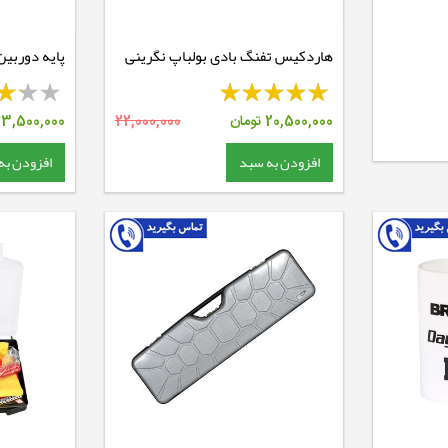
هاردکیس تفنگ بادی بولباپ نگرینی
پایه دوربی
30 ریل 11 -متوسط
20,500,000
تومان
22,000,000
13,500,000
افزودن به سبد
افزودن به