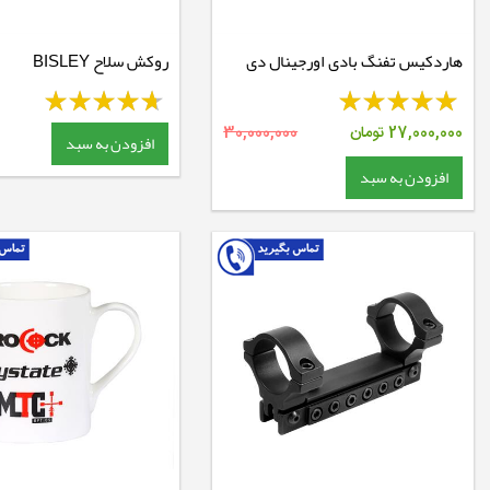
هاردکیس تفنگ بادی اورجینال دی
روکش سلاح BISLEY
استیت
27,000,000
تومان
30,000,000
افزودن به سبد
افزودن به سبد