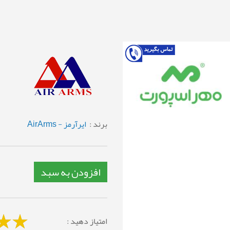
برند :
ایرآرمز - AirArms
افزودن به سبد
امتیاز دهید :