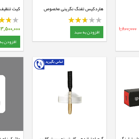
هاردکیس تفنگ نگرینی مخصوص
سلاح تراپ
برند پارکره
13,500,000
1,800,000
افزودن به سبد
افزودن به
استرلینگ
گیج امتیازدهی کارت بنچ رست کالیبر
ماژیک زاج 