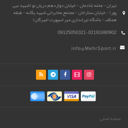
تهران - محله شادمان - خیابان دوازدهم دریان نو (شهید نبی
پور) - خیابان ستارخان - مجتمع مخابراتی شهید یگانه - طبقه
همکف - باشگاه تیراندازی مهر اسپورت (مهرگان)
09125050321-02191690902
info@MehrSport.ir
صفحه اصلی