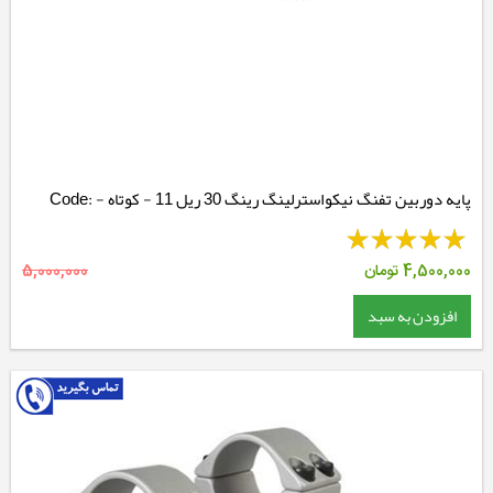
پایه دوربین تفنگ نیکواسترلینگ رینگ 30 ریل 11 - کوتاه - Code:
NSMM3038M
4,500,000
تومان
5,000,000
افزودن به سبد