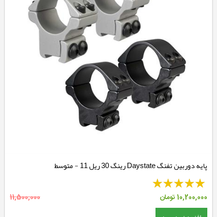
پایه دوربین تفنگ Daystate رینگ 30 ریل 11 - متوسط
10,200,000
تومان
11,500,000