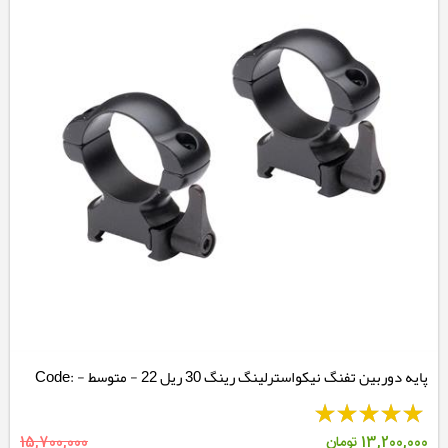
پایه دوربین تفنگ نیکواسترلینگ رینگ 30 ریل 22 - متوسط - Code:
NSMQR30WM
13,200,000
تومان
15,700,000