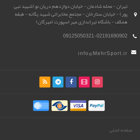
تهران - محله شادمان - خیابان دوازدهم دریان نو (شهید نبی
پور) - خیابان ستارخان - مجتمع مخابراتی شهید یگانه - طبقه
همکف - باشگاه تیراندازی مهر اسپورت (مهرگان)
09125050321-02191690902
info@MehrSport.ir
صفحه اصلی