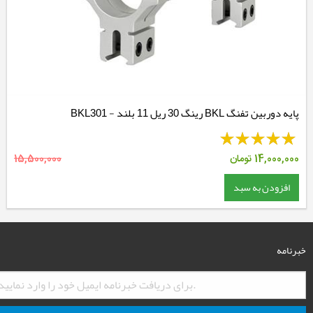
پایه دوربین تفنگ BKL رینگ 30 ریل 11 بلند - BKL301
14,000,000
تومان
15,500,000
افزودن به سبد
خبرنامه