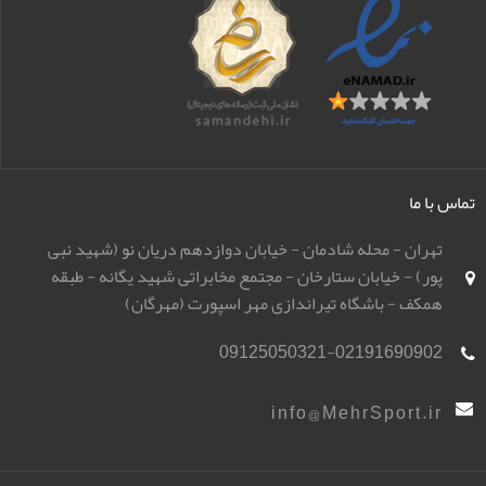
تماس با ما
تهران - محله شادمان - خیابان دوازدهم دریان نو (شهید نبی
پور) - خیابان ستارخان - مجتمع مخابراتی شهید یگانه - طبقه
همکف - باشگاه تیراندازی مهر اسپورت (مهرگان)
09125050321-02191690902
info@MehrSport.ir