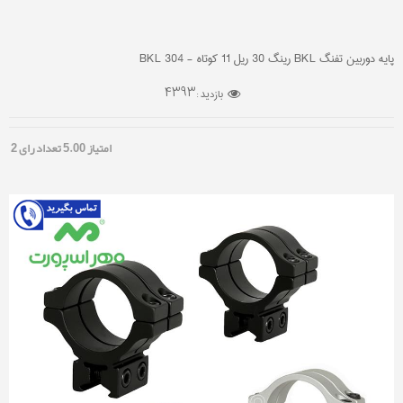
پایه دوربین تفنگ BKL رینگ 30 ریل 11 کوتاه - BKL 304
4393
بازدید :
امتیاز
5.00
تعداد رای
2