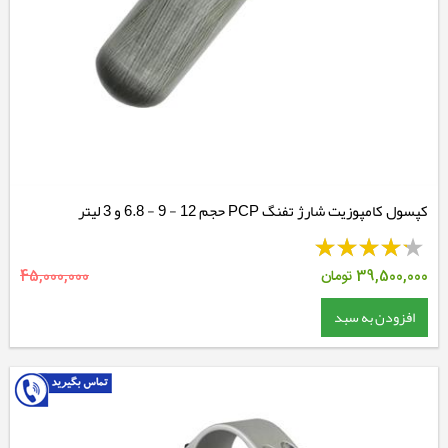
کپسول کامپوزیت شارژ تفنگ PCP حجم 12 - 9 - 6.8 و 3 لیتر
39,500,000
تومان
45,000,000
افزودن به سبد