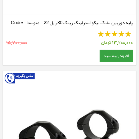
پایه دوربین تفنگ نیکواسترلینگ رینگ 30 ریل 22 - متوسط - Code:
NSMQR30WM
13,200,000
تومان
15,700,000
افزودن به سبد