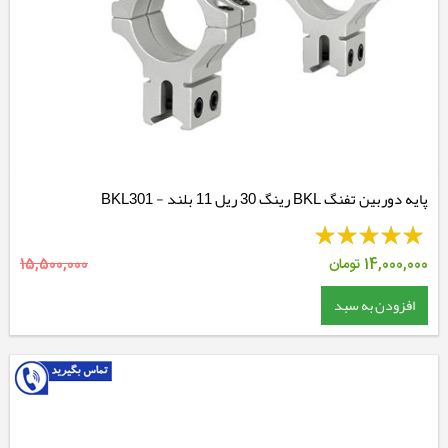
پایه دوربین تفنگ BKL رینگ 30 ریل 11 بلند - BKL301
14,000,000
تومان
15,500,000
افزودن به سبد