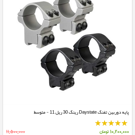
پایه دوربین تفنگ Daystate رینگ 30 ریل 11 - متوسط
10,200,000
تومان
11,500,000