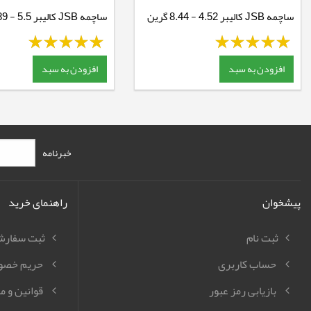
ساچمه JSB کالیبر 4.52 - 8.44 گرین
ساچمه JSB کالیبر 5.5 - 15.89 گرین
افزودن به سبد
افزودن به سبد
خبرنامه
پیشخوان
راهنمای خرید
ثبت نام
ثبت سفار
حساب کاربری
حریم خصو
بازیابی رمز عبور
قوانین و م