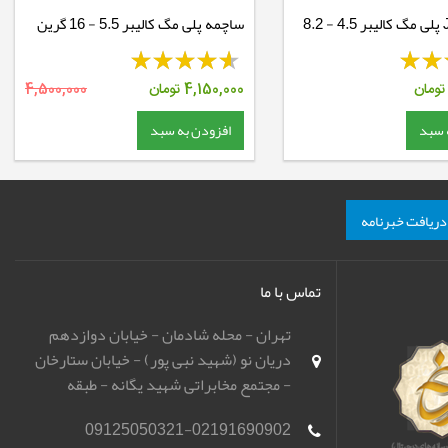
ساچمه JSB پلی مگ کالیبر 4.5 - 8.2
ساچمه پلی مگ کالیبر 5.5 - 16 گرین
ومان
4,150,000
تومان
4,500,000
 سبد
افزودن به سبد
دریافت خبرنامه
تماس با ما
تهران - محله شادمان - خیابان دوازدهم
دریان نو (شهید نبی پور) - خیابان ستارخان
- مجتمع مخابراتی شهید یگانه - طبقه
همکف - باشگاه تیراندازی مهر اسپورت
09125050321-02191690902
(مهرگان)