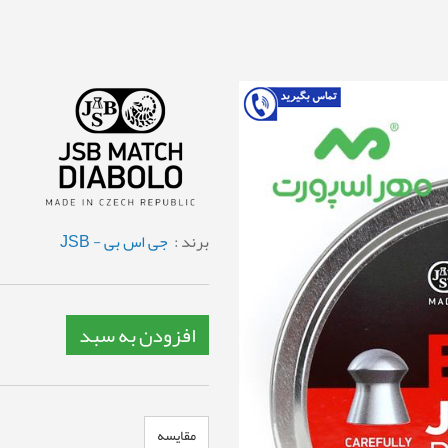
برند :
جی اس بی - JSB
افزودن به سبد
مقایسه