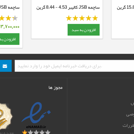
ساچمه JSB کالیبر 4.53 - 8.44 گرین
گرین
3,700,000
ت
افزودن به سبد
افزودن به
مجوز ها
ش
صی
قررات