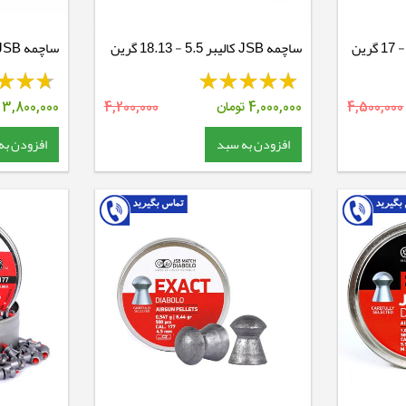
ساچمه JSB کالیبر 5.5 - 18.13 گرین
7.87 گرین
4,500,000
4,000,000
تومان
4,200,000
3,800,000
ت
افزودن به سبد
افزودن به