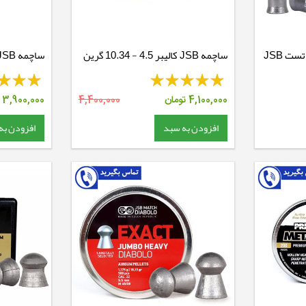
ساچمه تفنگ بادی مجموعه تست JSB
ساچمه JSB کالیبر 4.5 - 10.34 گرین
13.43 گرین
4,100,000
تومان
4,400,000
3,900,000
ت
افزودن به سبد
افزودن به