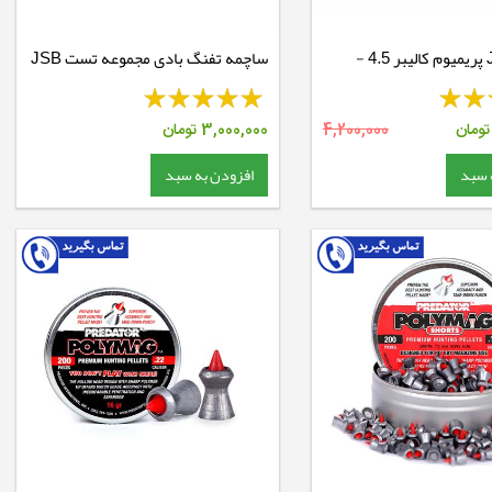
ساچمه JSB پریمیوم کالیبر 4.5 -
ساچمه تفنگ بادی مجموعه تست JSB
Match Diabolo
ومان
4,200,000
3,000,000
تومان
 سبد
افزودن به سبد