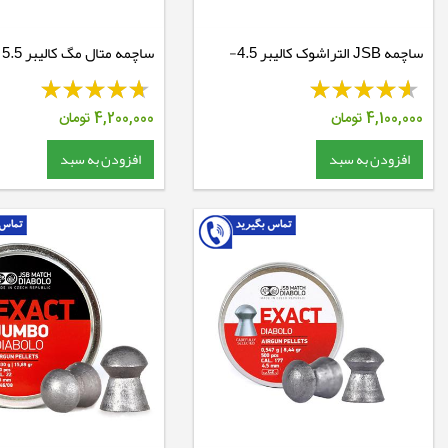
ساچمه JSB التراشوک کالیبر 4.5-
ساچمه متال مگ کالیبر 5.5 - 17 گرین
10.34 گرین
4,100,000
تومان
4,200,000
تومان
افزودن به سبد
افزودن به سبد