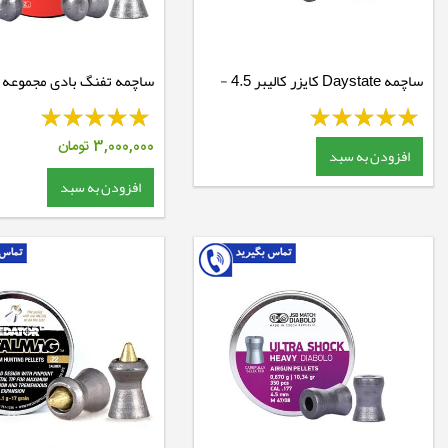
ساچمه Daystate کایزر کالیبر 4.5 -
8.64 گرین
Diabolo Exact
3,000,000
تومان
افزودن به سبد
افزودن به سبد