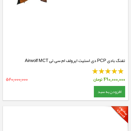
تفنگ بادی PCP دی استیت ایرولف ام سی تی Airwolf MCT
490,000,000
تومان
520,000,000
افزودن به سبد