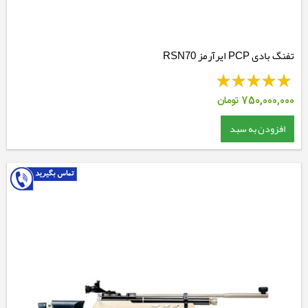
تفنگ بادی PCP ایرآرمز RSN70
750,000,000
تومان
افزودن به سبد