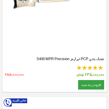
تفنگ بادی PCP ایرآرمز S400 MPR Precision
235,000,000
تومان
255,000,000
افزودن به سبد