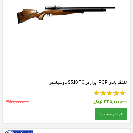
تفنگ بادی PCP ایرآرمز S510 TC دوسیلندر
325,000,000
تومان
350,000,000
افزودن به سبد