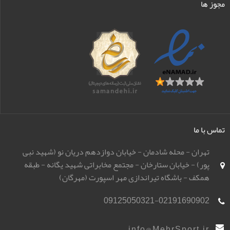
مجوز ها
تماس با ما
تهران - محله شادمان - خیابان دوازدهم دریان نو (شهید نبی
پور) - خیابان ستارخان - مجتمع مخابراتی شهید یگانه - طبقه
همکف - باشگاه تیراندازی مهر اسپورت (مهرگان)
09125050321-02191690902
info@MehrSport.ir