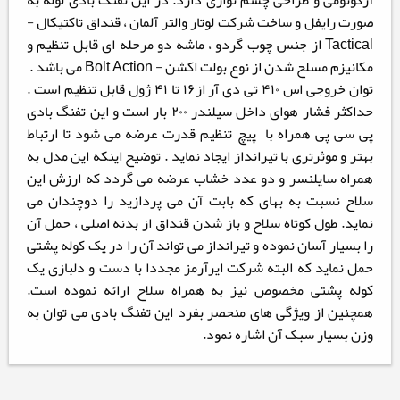
آرگونومی و طراحی چشم نوازی دارد. در این تفنگ بادی لوله به
صورت رایفل و ساخت شرکت لوتار والتر آلمان ، قنداق تاکتیکال -
Tactical از جنس چوب گردو ، ماشه دو مرحله ای قابل تنظیم و
مکانیزم مسلح شدن از نوع بولت اکشن - Bolt Action می باشد .
توان خروجی اس ۴۱۰ تی دی آر از۱۶ تا ۴۱ ژول قابل تنظیم است .
حداکثر فشار هوای داخل سیلندر ۲۰۰ بار است و این تفنگ بادی
پی سی پی همراه با پیچ تنظیم قدرت عرضه می شود تا ارتباط
بهتر و موثرتری با تیرانداز ایجاد نماید . توضیح اینکه این مدل به
همراه سایلنسر و دو عدد خشاب عرضه می گردد که ارزش این
سلاح نسبت به بهای که بابت آن می پردازید را دوچندان می
نماید. طول کوتاه سلاح و باز شدن قنداق از بدنه اصلی ، حمل آن
را بسیار آسان نموده و تیرانداز می تواند آن را در یک کوله پشتی
حمل نماید که البته شرکت ایرآرمز مجددا با دست و دلبازی یک
کوله پشتی مخصوص نیز به همراه سلاح ارائه نموده است.
همچنین از ویژگی های منحصر بفرد این تفنگ بادی می توان به
وزن بسیار سبک آن اشاره نمود.