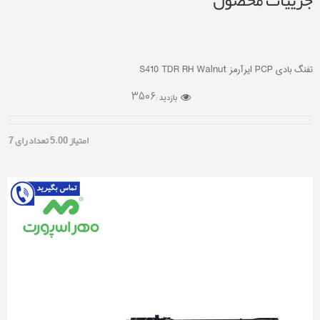
جزییات محصول
تفنگ بادی PCP ایرآرمز S410 TDR RH Walnut
3506
بازدید :
امتیاز
5.00
تعداد رای
7