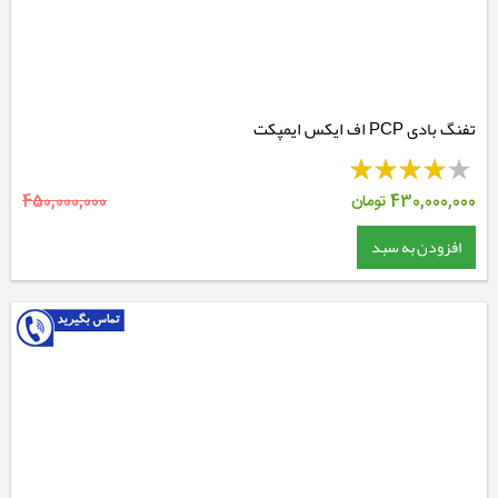
تفنگ بادی PCP اف ایکس ایمپکت
430,000,000
تومان
450,000,000
افزودن به سبد