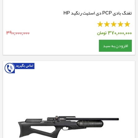
تفنگ بادی PCP دی استیت رنگید HP
370,000,000
تومان
390,000,000
افزودن به سبد