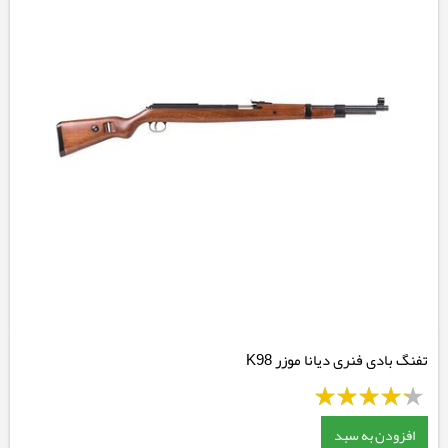
تفنگ بادی فنری دیانا موزر K98
افزودن به سبد