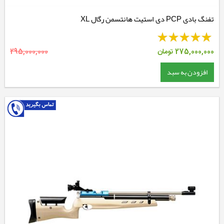
تفنگ بادی PCP دی استیت هانتسمن رگال XL
275,000,000
تومان
295,000,000
افزودن به سبد