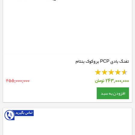
تفنگ بادی PCP بروکوک بنتام
243,000,000
تومان
255,000,000
افزودن به سبد