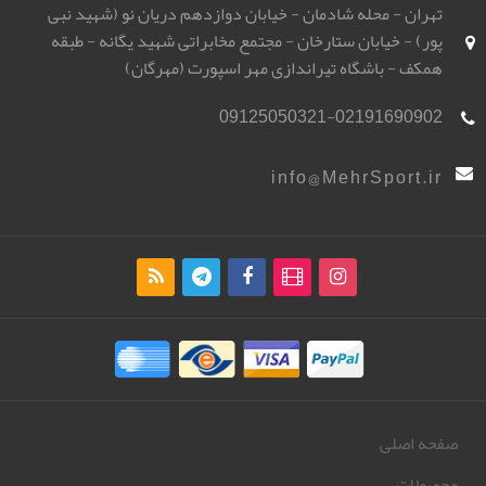
تهران - محله شادمان - خیابان دوازدهم دریان نو (شهید نبی
پور) - خیابان ستارخان - مجتمع مخابراتی شهید یگانه - طبقه
همکف - باشگاه تیراندازی مهر اسپورت (مهرگان)
09125050321-02191690902
info@MehrSport.ir
صفحه اصلی
محصولات