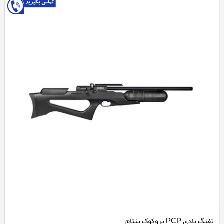
تفنگ بادی PCP بروکوک بنتام