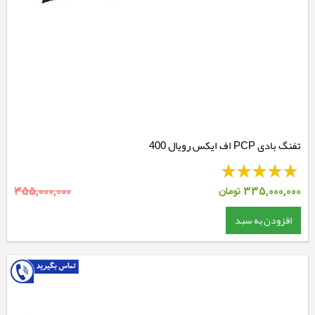
تفنگ بادی PCP اف ایکس رویال 400
335,000,000
تومان
355,000,000
افزودن به سبد