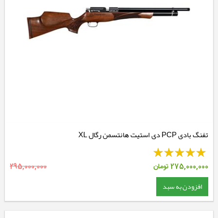
تفنگ بادی PCP دی استیت هانتسمن رگال XL
275,000,000
تومان
295,000,000
افزودن به سبد