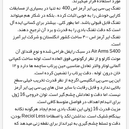
مورد استفاده قرار میگیرند.
تفنگ پی سی پی ایر آرمز اس 400 نه تنها در بسیاری از مسابقات
کارایی خودش را به خوبی اثبات کرده ، بلکه در شکار هم میتواند
تفنگ قابل قبولی باشد. اما بطور کلی ، بیشتر برای کسانی ایده آل
است که دقت تفنگ بادی را به قدرت و برد آن ترجیح دهند.
تفنگ ایر آرمز اس ۴۰۰ ساخت کشور انگلستان و شرکت ایر آمرز
است.
Air Arms S400 در سبک رایفل طراحی شده و نوع قنداق آن
مونت کارلو و از نظر ارگونومی فوق العاده است، لوله ساخت کمپانی
آلمانی لوتار والتر تعادل مناسبی حین پرتاب ساچمه ها دارد و ۱۲
خان درون لوله ، دقت پرتاب را تضمین کرده است.
این پی سی پی انگلیسی اگرچه از نظر قدرت تخریب خیلی سطح
بالایی ندارد و قابل رقابت با سایر مدل های پی سی پی ایر آرمز
نیست، اما دقت و تعادلش چشم گیر است. توان خروجی 16 ژول
برای انهدام اهداف در فواصل متوسط کافی است.
مزیت قدرت 16 ژولی این تفنگ بادی عدم ایجاد هرگونه تکانه
بهنگام شلیک است. نداشتن لگد یا اصطلاحا Reciol Less بودن،
دقت و تسلط چشم گیری به تیرانداز برای نقطه زنی میدهد که