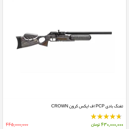
تفنگ بادی PCP اف ایکس کرون CROWN
430,000,000
تومان
445,000,000