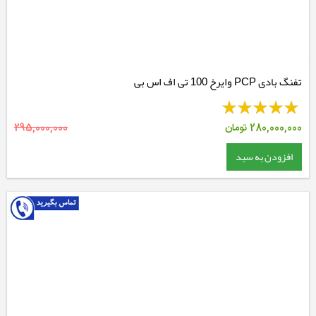
تفنگ بادی PCP وایرخ 100 تی اف اس بی
280,000,000
تومان
295,000,000
افزودن به سبد