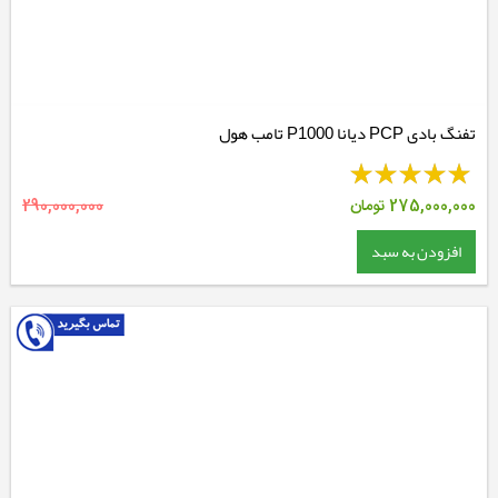
تفنگ بادی PCP دیانا P1000 تامب هول
275,000,000
تومان
290,000,000
افزودن به سبد