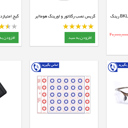
پایه دوربین تفنگ یک تکه BKL رینگ
گریس نصب رگلاتور و اورینگ هوماایر
گیج امتیازد
5.5
20,000,00
افزودن به سبد
افزودن به