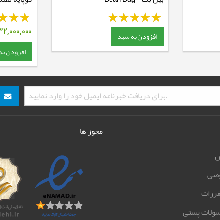
32,000,000
افزودن به سبد
افزودن به
مجوز ها
ش
صی
قررات
سولات پستی