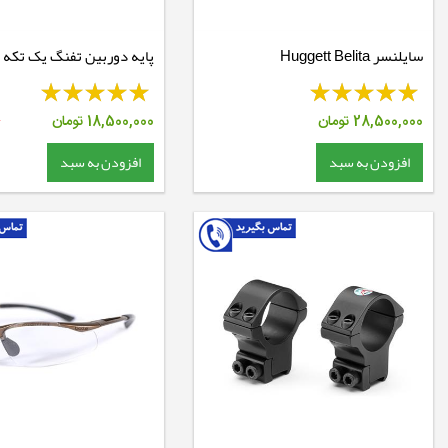
سایلنسر Huggett Belita
30 ریل 11 - BKL 388
28,500,000
تومان
18,500,000
تومان
0
افزودن به سبد
افزودن به سبد