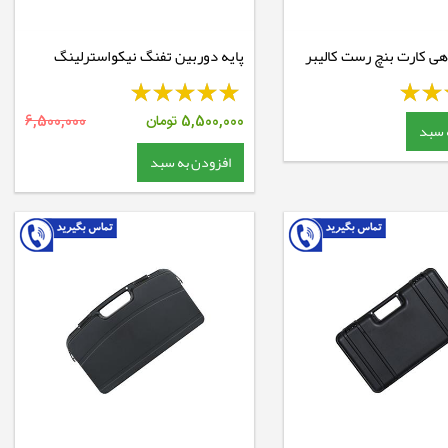
هی کارت بنچ رست کالیبر
پایه دوربین تفنگ نیکواسترلینگ
رینگ 30 ریل 22 - متوسط - Code:
NSM30WM
5,500,000
تومان
6,500,000
 سبد
افزودن به سبد