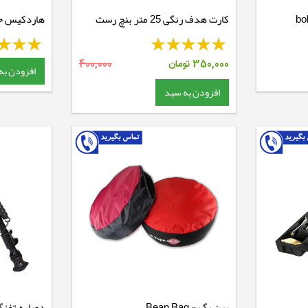
کارت هدف رنگی 25 متر بنچ رست
هاردکیس حم
نگرینی
350,000
تومان
400,000
افزودن به
افزودن به سبد
بین بگ - Bean Bag
دوپایه تفنگ