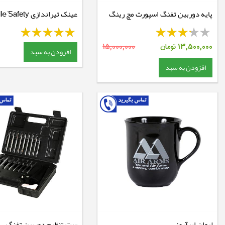
پایه دوربین تفنگ اسپورت مچ رینگ
عینک تیراندازی bolleَ Safety
30 ریل 11 -متوسط
13,500,000
تومان
15,000,000
افزودن به سبد
افزودن به سبد
لیوان ایرآرمز
ست تنظیم دوربین تفنگ