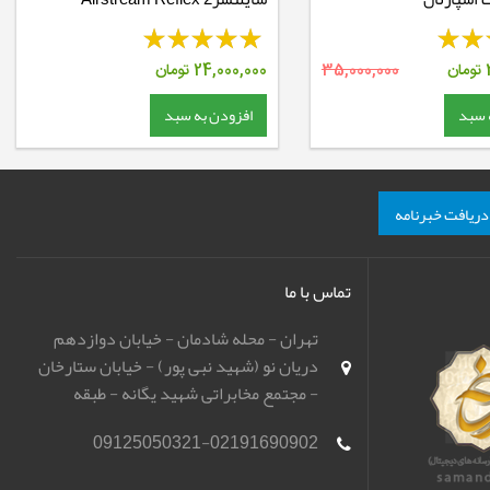
تومان
35,000,000
24,000,000
تومان
 سبد
افزودن به سبد
دریافت خبرنامه
تماس با ما
تهران - محله شادمان - خیابان دوازدهم
دریان نو (شهید نبی پور) - خیابان ستارخان
- مجتمع مخابراتی شهید یگانه - طبقه
همکف - باشگاه تیراندازی مهر اسپورت
09125050321-02191690902
(مهرگان)