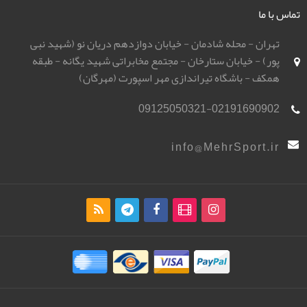
تماس با ما
تهران - محله شادمان - خیابان دوازدهم دریان نو (شهید نبی
پور) - خیابان ستارخان - مجتمع مخابراتی شهید یگانه - طبقه
همکف - باشگاه تیراندازی مهر اسپورت (مهرگان)
09125050321-02191690902
info@MehrSport.ir