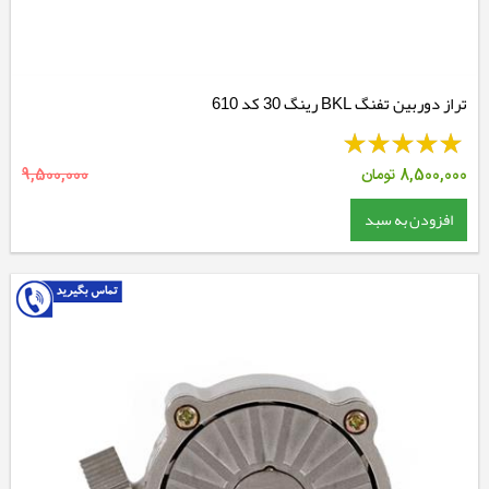
تراز دوربین تفنگ BKL رینگ 30 کد 610
8,500,000
تومان
9,500,000
افزودن به سبد