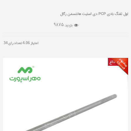
لول تفنگ بادی PCP دی استیت هانتسمن رگال
9875
بازدید :
امتیاز
4.06
تعداد رای
34