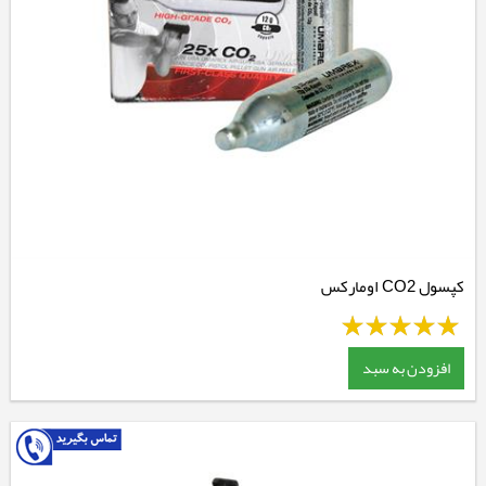
کپسول CO2 اومارکس
افزودن به سبد