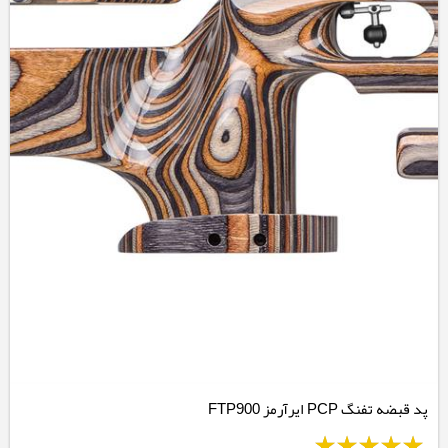
پد قبضه تفنگ PCP ایرآرمز FTP900