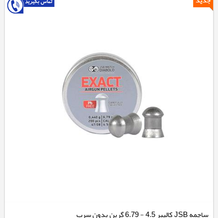
ساچمه JSB کالیبر 4.5 - 6.79 گرین بدون سرب