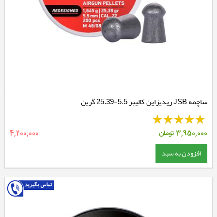
ساچمه JSB ریدیزاین کالیبر 5.5-25.39 گرین
3,950,000
تومان
4,200,000
افزودن به سبد