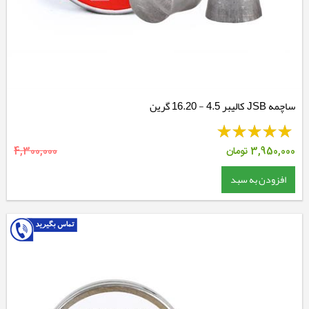
ساچمه JSB کالیبر 4.5 - 16.20 گرین
3,950,000
تومان
4,300,000
افزودن به سبد