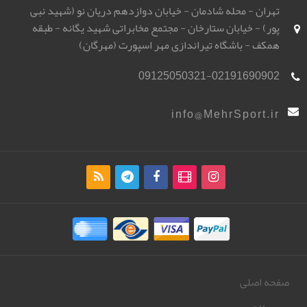
تهران - محله شادمان - خیابان دوازدهم دریان نو (شهید نبی
پور) - خیابان ستارخان - مجتمع مخابراتی شهید یگانه - طبقه
همکف - باشگاه تیراندازی مهر اسپورت (مهرگان)
09125050321-02191690902
info@MehrSport.ir
صفحه اصلی