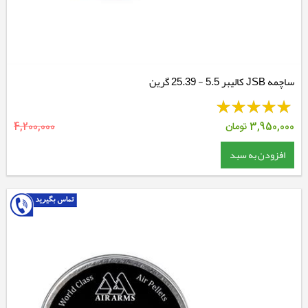
ساچمه JSB کالیبر 5.5 - 25.39 گرین
3,950,000
تومان
4,200,000
افزودن به سبد