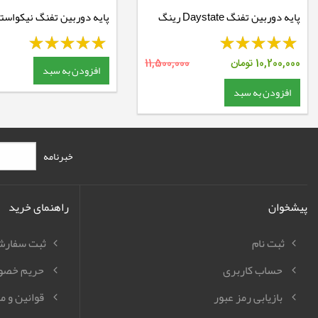
پایه دوربین تفنگ Daystate رینگ
پایه دوربین تفنگ نیکواست
30 ریل 11 - متوسط
NSMQR1WM
10,200,000
تومان
11,500,000
افزودن به سبد
افزودن به سبد
خبرنامه
پیشخوان
راهنمای خرید
ثبت نام
ثبت سفار
حساب کاربری
حریم خصو
بازیابی رمز عبور
قوانین و م