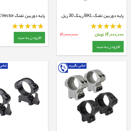
پایه دوربین تفنگ BKL رینگ 30 ریل
11 کوتاه - BKL 304
30 ریل 22 - بلند
14,000,000
تومان
16,000,000
افزودن به سبد
افزودن به سبد