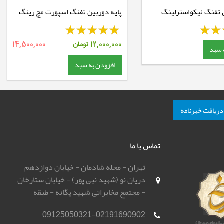
ن تفنگ نیکواسترلینگ
پایه دوربین تفنگ اسپورت مچ رینگ
رینگ 25 ریل 11 - بلند - Code:
30 ریل 11 - بلند - Extra High
N
12,000,000
تومان
14,500,000
 سبد
افزودن به سبد
دریافت خبرنامه
تماس با ما
تهران - محله شادمان - خیابان دوازدهم
دریان نو (شهید نبی پور) - خیابان ستارخان
- مجتمع مخابراتی شهید یگانه - طبقه
همکف - باشگاه تیراندازی مهر اسپورت
09125050321-02191690902
(مهرگان)