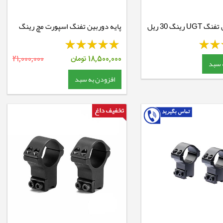
پایه دوربین تفنگ UGT رینگ 30 ریل
پایه دوربین تفنگ اسپورت مچ رینگ
30 ریل 11 - Extended Mounts
18,500,000
تومان
21,000,000
 سبد
افزودن به سبد