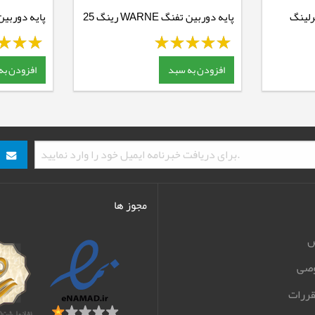
رلینگ
پایه دوربین تفنگ WARNE رینگ 25
پایه دوربی
رینگ 25 ریل 22 - متوسط - Code:
ریل 22 - متوسط
SMM138H
افزودن به سبد
افزودن به
مجوز ها
ش
صی
قررات