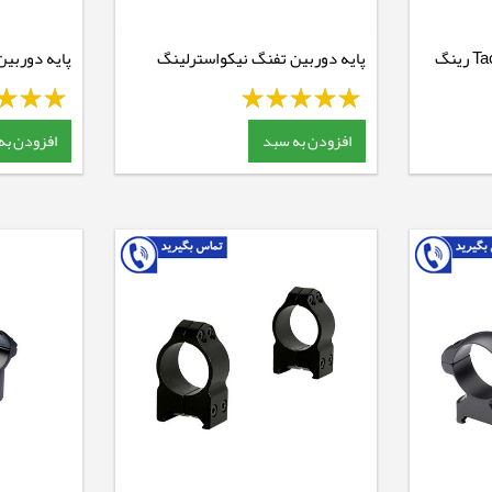
پایه دوربین تفنگ TacVector رینگ
پایه دوربین تفنگ نیکواسترلینگ
رینگ 25 ریل 11 - متوسط - Code:
11 - متوسط
NM138M
افزودن به سبد
افزودن به