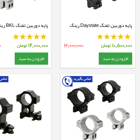
پایه دوربین تفنگ Daystate رینگ
30 ریل 11 - بلند
11 بلند - BKL301
10,500,000
تومان
12,000,000
14,000,000
تومان
0
افزودن به سبد
افزودن به سبد