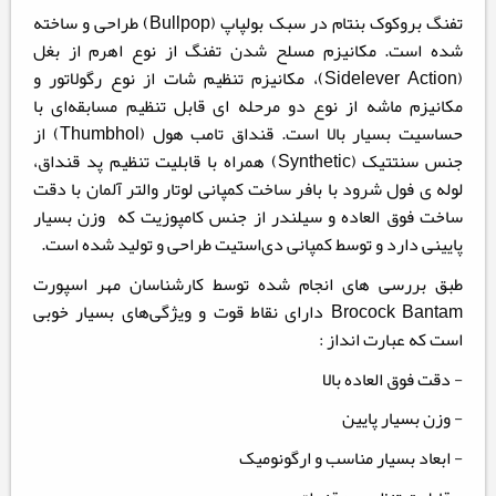
تفنگ بروکوک بنتام در سبک بولپاپ (Bullpop) طراحی و ساخته
شده است. مکانیزم مسلح شدن تفنگ از نوع اهرم از بغل
(Sidelever Action)، مکانیزم تنظیم شات از نوع رگولاتور و
مکانیزم ماشه از نوع دو مرحله ای قابل تنظیم مسابقه‌ای با
حساسیت بسیار بالا است. قنداق تامب هول (Thumbhol) از
جنس سنتتیک (Synthetic) همراه با قابلیت تنظیم پد قنداق،
لوله ی فول شرود با بافر ساخت کمپانی لوتار والتر آلمان با دقت
ساخت فوق العاده و سیلندر از جنس کامپوزیت که وزن بسیار
پایینی دارد و توسط کمپانی دی‌استیت طراحی و تولید شده است.
طبق بررسی های انجام شده توسط کارشناسان مهر اسپورت
Brocock Bantam دارای نقاط قوت و ویژگی‌های بسیار خوبی
است که عبارت انداز :
- دقت فوق العاده بالا
- وزن بسیار پایین
- ابعاد بسیار مناسب و ارگونومیک