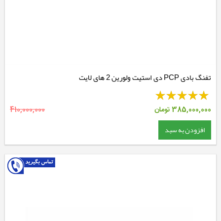
تفنگ بادی PCP دی استیت ولورین 2 های لایت
385,000,000
تومان
410,000,000
افزودن به سبد