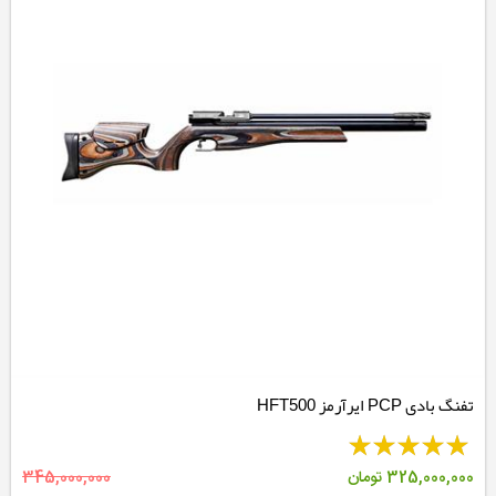
تفنگ بادی PCP ایرآرمز HFT500
325,000,000
تومان
345,000,000