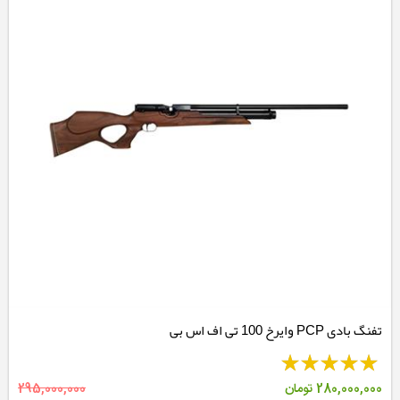
تفنگ بادی PCP وایرخ 100 تی اف اس بی
280,000,000
تومان
295,000,000