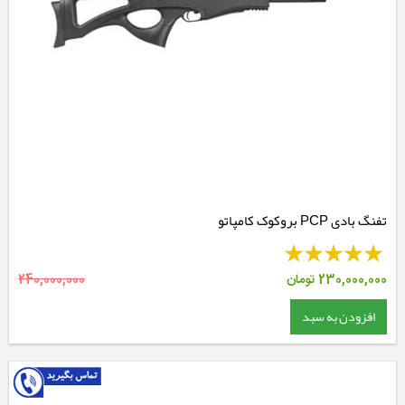
تفنگ بادی PCP بروکوک کامپاتو
230,000,000
تومان
240,000,000
افزودن به سبد