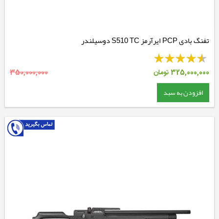
تفنگ بادی PCP ایرآرمز S510 TC دوسیلندر
325,000,000
تومان
350,000,000
افزودن به سبد