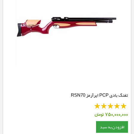
تفنگ بادی PCP ایرآرمز RSN70
750,000,000
تومان
افزودن به سبد