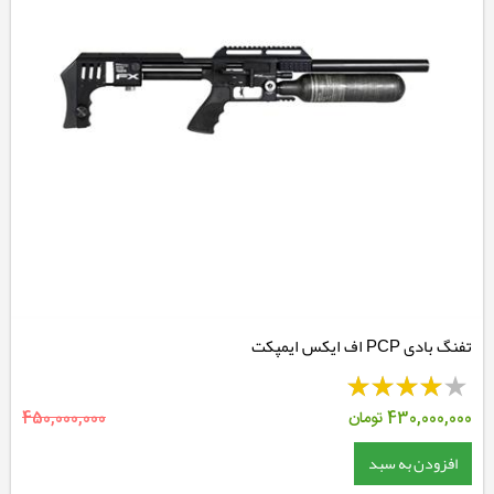
تفنگ بادی PCP اف ایکس ایمپکت
430,000,000
تومان
450,000,000
افزودن به سبد