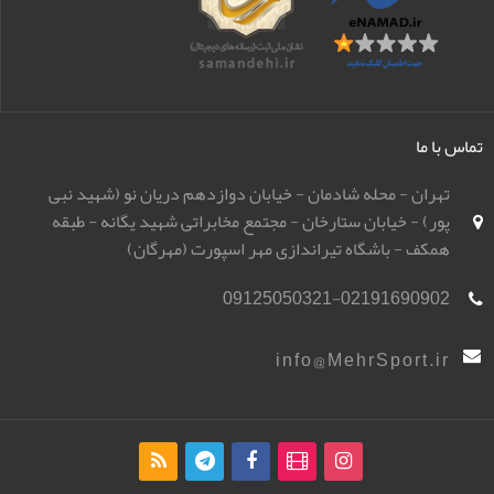
تماس با ما
تهران - محله شادمان - خیابان دوازدهم دریان نو (شهید نبی
پور) - خیابان ستارخان - مجتمع مخابراتی شهید یگانه - طبقه
همکف - باشگاه تیراندازی مهر اسپورت (مهرگان)
09125050321-02191690902
info@MehrSport.ir