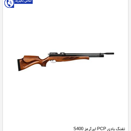
تفنگ بادی PCP ایرآرمز S400