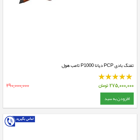
تفنگ بادی PCP دیانا P1000 تامب هول
275,000,000
تومان
290,000,000
افزودن به سبد