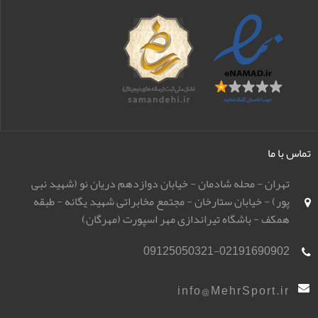
تماس با ما
تهران - محله شادمان - خیابان دوازدهم دریان نو (شهید نبی
پور) - خیابان ستارخان - مجتمع مخابراتی شهید یگانه - طبقه
همکف - باشگاه تیراندازی مهر اسپورت (مهرگان)
09125050321-02191690902
info@MehrSport.ir