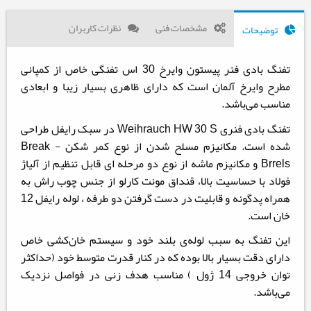
مشخصات فنی
نظرات کاربران
توضیحات
تفنگ بادی فنر پیستون وایرخ 30 اس تفنگی خاص از کمپانی
مطرح وایرخ آلمان است که دارای ظاهری بسیار زیبا و ابعادی
مناسب می‌باشد.
تفنگ بادی فنری Weihrauch HW 30 S در سبک رایفل طراحی
شده است. مکانیزم مسلح شدن از نوع كمر شكن - Break
Brrels و مکانیزم ماشه از نوع دو مرحله ای قابل تنظیم از آلیاژ
فولاد با حساسیت بالا، قنداق مونت کارلو از جنس چوب راش به
همراه پدگونه و قابلیت در دست گرفتن دو طرفه ، لوله رایفل 12
خان است.
این تفنگ به سبب لوله‌ی بلند خود و سیستم خان‌کشی خاص
دارای دقت بسیار بالا بوده که در کنار قدرت متوسط خود (حداکثر
توان خروجی 14 ژول ) مناسب هدف زنی در فواصل نزدیک
می‌باشد.