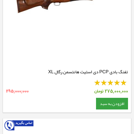
تفنگ بادی PCP دی استیت هانتسمن رگال XL
275,000,000
تومان
295,000,000
افزودن به سبد