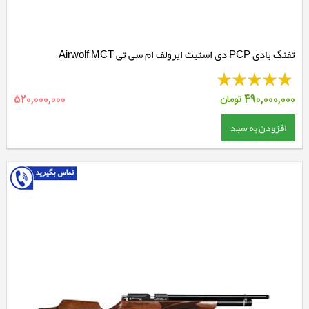
تفنگ بادی PCP دی استیت ایرولف ام سی تی Airwolf MCT
490,000,000
تومان
520,000,000
افزودن به سبد