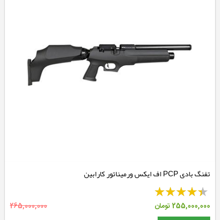
تفنگ بادی PCP اف ایکس ورمیناتور کارابین
255,000,000
تومان
265,000,000