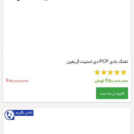
تفنگ بادی PCP دی استیت گریفین
450,000,000
تومان
480,000,000
افزودن به سبد