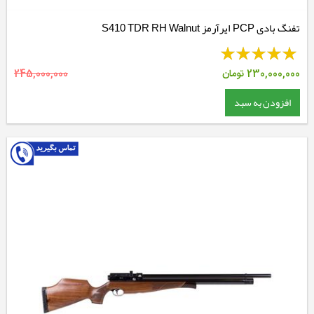
تفنگ بادی PCP ایرآرمز S410 TDR RH Walnut
230,000,000
تومان
245,000,000
افزودن به سبد