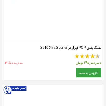
تفنگ بادی PCP ایرآرمز S510 Xtra Sporter
290,000,000
تومان
315,000,000
افزودن به سبد