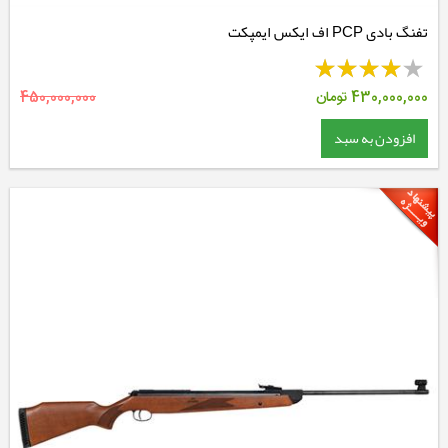
تفنگ بادی PCP اف ایکس ایمپکت
430,000,000
تومان
450,000,000
افزودن به سبد