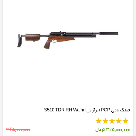
تفنگ بادی PCP ایرآرمز S510 TDR RH Walnut
325,000,000
تومان
345,000,000