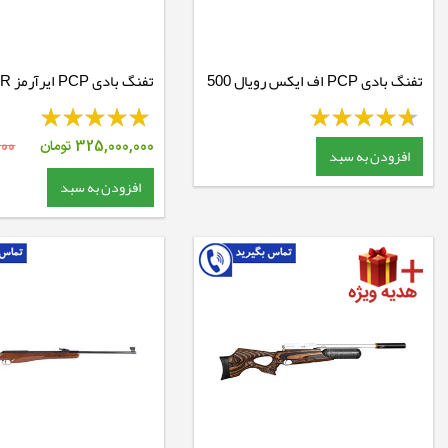
تفنگ بادی PCP اف ایکس رویال 500
تفنگ 
RH Walnut
325,000,000
تومان
000
افزودن به سبد
افزودن به سبد