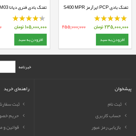
تفنگ بادی PCP ایرآرمز S400 MPR
تفنگ بادی فنری دیانا AM03
Precision
235,000,000
تومان
255,000,000
105,000,000
تومان
0
افزودن به سبد
افزودن به سبد
خبرنامه
پیشخوان
راهنمای خرید
ثبت نام
ثبت سفار
حساب کاربری
حریم خصو
بازیابی رمز عبور
قوانین و م