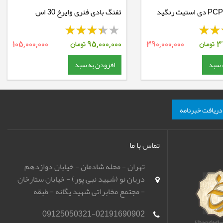
تفنگ بادی PCP دی استیت رنگید
تفنگ بادی فنری وایرخ 30 اس
3
تومان
390,000,000
95,000,000
تومان
105,000,000
 سبد
افزودن به سبد
دریافت خبرنامه
تماس با ما
تهران - محله شادمان - خیابان دوازدهم
دریان نو (شهید نبی پور) - خیابان ستارخان
- مجتمع مخابراتی شهید یگانه - طبقه
همکف - باشگاه تیراندازی مهر اسپورت
09125050321-02191690902
(مهرگان)