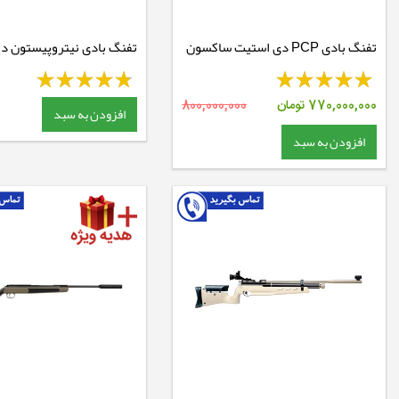
تفنگ بادی PCP دی استیت ساکسون
مگنوم N-TEC
770,000,000
تومان
800,000,000
افزودن به سبد
افزودن به سبد