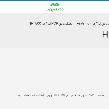
دی ایرآرمز - AirArms
تفنگ بادی PCP ایرآرمز HFT500
HFT بهترین انتخاب شما خواهد بود.