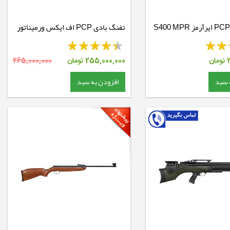
تفنگ بادی PCP ایرآرمز S400 MPR
تفنگ بادی PCP اف ایکس ورمیناتور
کارابین
تومان
255,000,000
تومان
265,000,000
 سبد
افزودن به سبد