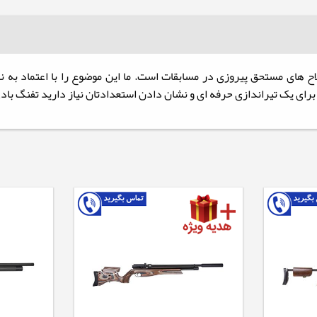
ز بهترین و خاص ترین سلاح های مستحق پیروزی در مسابقات است. ما این موضوع را با ا
ی و نشان دادن استعدادتان نیاز دارید تفنگ بادی PCP ایرآرمز HFT500 به بهترین شکل ممکن در خود دار