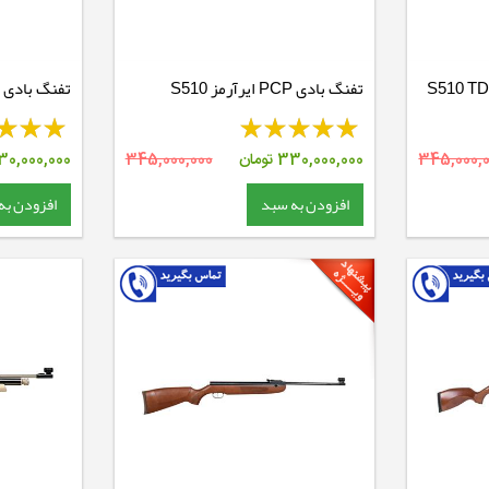
بادی PCP ایرآرمز S510 TDR
تفنگ بادی PCP ایرآرمز S510
تفنگ بادی PCP بروکوک کامپاتو
لمینیت
345,000,
330,000,000
تومان
345,000,000
30,000,000
افزودن به سبد
افزودن به