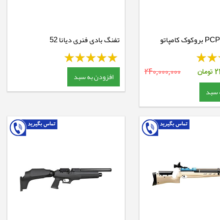
تفنگ بادی فنری دیانا 52
2
تومان
240,000,000
افزودن به سبد
 سبد