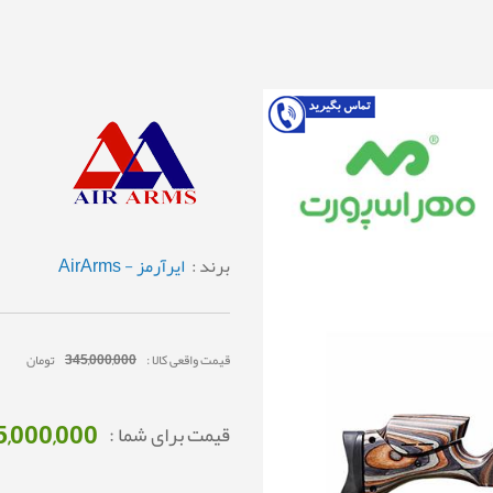
برند :
ایرآرمز - AirArms
قیمت واقعی کالا :
345,000,000
تومان
5,000,000
قیمت برای شما :