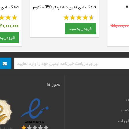
تفنگ بادی فنری دیانا پنتر 350 مگنوم
HP
CBB
70,000,000
115,000,00
افزودن به سبد
افزودن به
مجوز ها
ش
صی
قررات