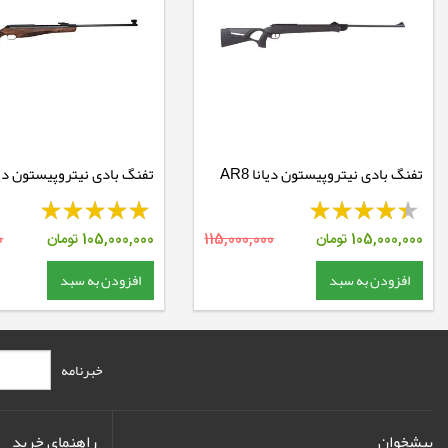
تفنگ بادی نیتروپیستون دیانا AR8
N-TEC
N-TEC لوکس
105,000,000
تومان
115,000,000
105,000,000
تومان
0
افزودن به سبد
افزودن به سبد
خبرنامه
پیشخوان
راهنمای خرید