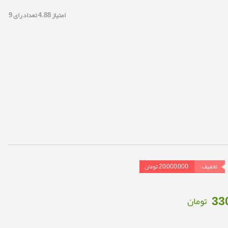
امتیاز
4.88
تعداد رای
9
تخفیف :
20,000,000
تومان
33
تومان