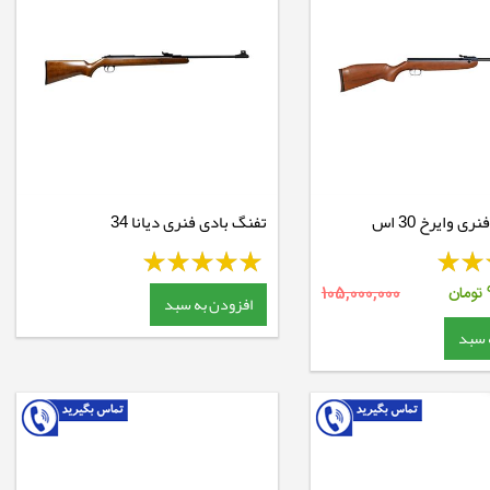
ی وایرخ 30 اس
تفنگ بادی فنری دیانا 34
تومان
105,000,000
افزودن به سبد
 سبد