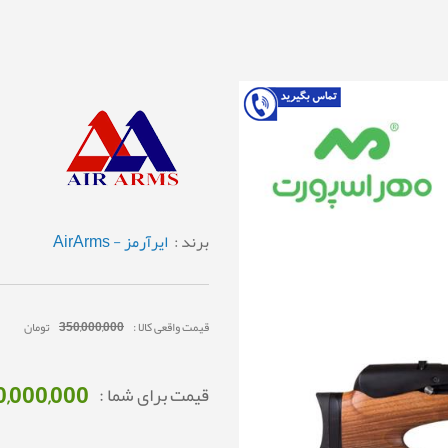
برند :
ایرآرمز - AirArms
قیمت واقعی کالا :
350,000,000
تومان
0,000,000
قیمت برای شما :