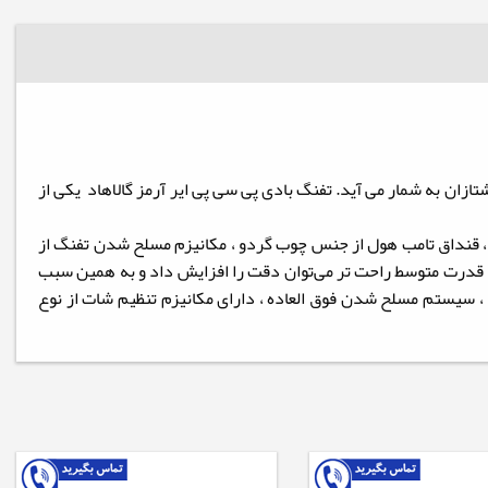
تازان به شمار می آید.
تفنگ بادی پی سی پی ایر آرمز گالاهاد یکی از
تر آلمان ، قنداق تامب هول از جنس چوب گردو ، مکانیزم مسلح شدن تفنگ از
 قدرت متوسط راحت تر می‌توان دقت را افزایش داد و به همین سبب
د از دقت بسیار بالایی برخوردار است. حداکثر فشار مخزن تفنگ 250 بار و توان خروجی ۴۰ ژول است ، ولوم تنظیم قدرت 5 حالته ، سیستم مسلح شدن فوق العاده ، دارای مکانیزم تنظیم شات از نوع