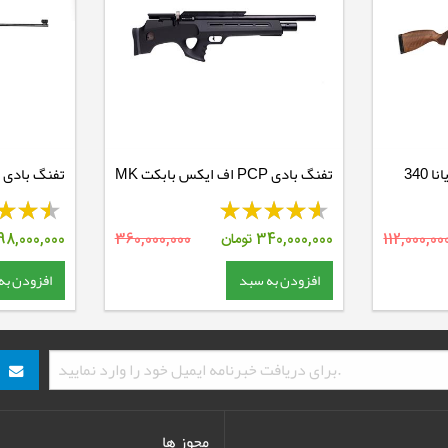
تفنگ بادی نیتروپیستون دیانا 340
تفنگ بادی PCP اف ایکس بابکت MK
تفنگ بادی فنر
II
112,000,00
340,000,000
تومان
360,000,000
98,000,000
افزودن به سبد
افزودن به
مجوز ها