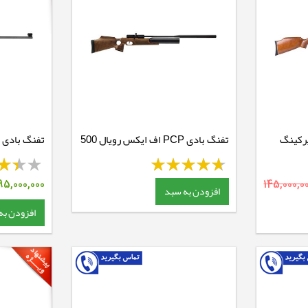
تفنگ بادی PCP اف ایکس رویال 500
تفنگ بادی فنر
95,000,000
145,000,0
افزودن به سبد
افزودن به