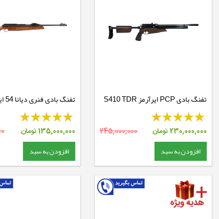
تفنگ بادی PCP ایرآرمز S410 TDR
تفنگ بادی فنری دیانا 54 ایرکینگ
RH Walnut
230,000,000
تومان
245,000,000
135,000,000
تومان
00
افزودن به سبد
افزودن به سبد