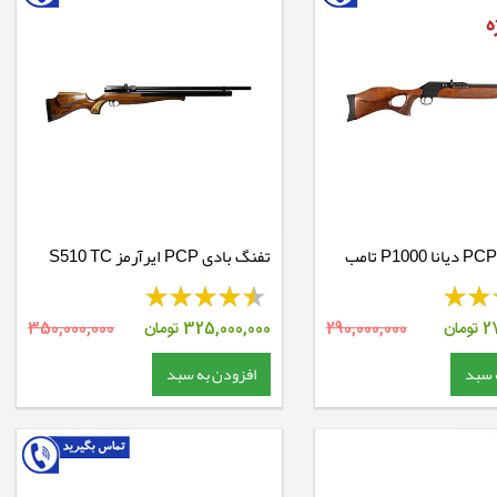
تفنگ بادی PCP دیانا P1000 تامب
تفنگ بادی PCP ایرآرمز S510 TC
دوسیلندر
2
تومان
290,000,000
325,000,000
تومان
350,000,000
 سبد
افزودن به سبد