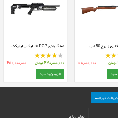
ی وایرخ 50 اس
تفنگ بادی PCP اف ایکس ایمپکت
تومان
108,000,000
430,000,000
تومان
450,000,000
 سبد
افزودن به سبد
دریافت خبرنامه
تماس با ما