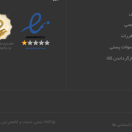
ش
صی
قررات
سولات پستی
زگرداندن کالا
© 1405 تمامی خدمات و کالاهای ا
دانستنی ها