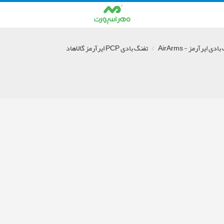
دی ایرآرمز - AirArms
تفنگ بادی PCP ایرآرمز گالاهاد