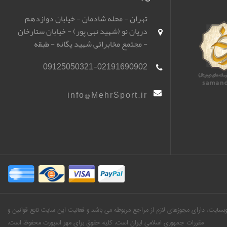
تهران - محله شادمان - خیابان دوازدهم
دریان نو (شهید نبی پور) - خیابان ستارخان
- مجتمع مخابراتی شهید یگانه - طبقه
همکف - باشگاه تیراندازی مهر اسپورت
09125050321-02191690902
(مهرگان)
info@MehrSport.ir
ین وبسایت، دارای مجوزهای لازم از مراجع مربوطه می باشد و فعالیت این سایت تابع قوانین و
مقررات جمهوری اسلامی ایران است. کلیه حقوق برای مهر اسپورت محفوظ است.