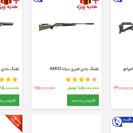
تفنگ بادی فنری دیانا AM03
هول
240,000,0
105,000,000
تومان
115,000,000
75,000,000
افزودن به سبد
افزودن به