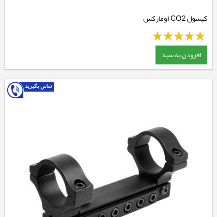
کپسول CO2 اومارکس
افزودن به سبد