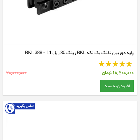
پایه دوربین تفنگ یک تکه BKL رینگ 30 ریل 11 - BKL 388
18,500,000
تومان
20,000,000
افزودن به سبد