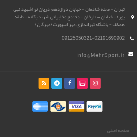
تهران - محله شادمان - خیابان دوازدهم دریان نو (شهید نبی
پور) - خیابان ستارخان - مجتمع مخابراتی شهید یگانه - طبقه
همکف - باشگاه تیراندازی مهر اسپورت (مهرگان)
09125050321-02191690902
info@MehrSport.ir
صفحه اصلی