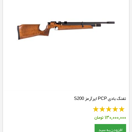
تفنگ بادی PCP ایرآرمز S200
130,000,000
تومان
افزودن به سبد