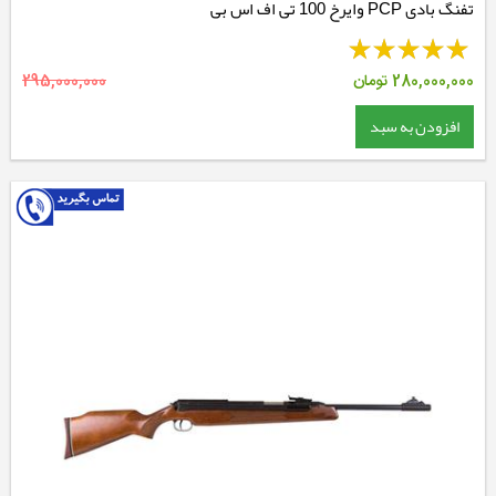
تفنگ بادی PCP وایرخ 100 تی اف اس بی
280,000,000
تومان
295,000,000
افزودن به سبد