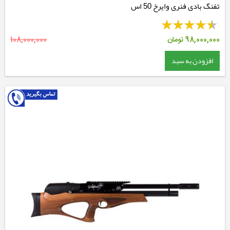
تفنگ بادی فنری وایرخ 50 اس
98,000,000
تومان
108,000,000
افزودن به سبد