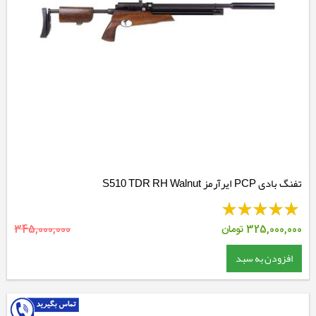
تفنگ بادی PCP ایرآرمز S510 TDR RH Walnut
325,000,000
تومان
345,000,000
افزودن به سبد