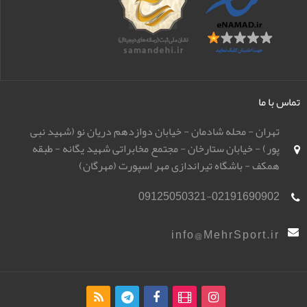
تماس با ما
تهران - محله شادمان - خیابان دوازدهم دریان نو (شهید نبی
پور) - خیابان ستارخان - مجتمع مخابراتی شهید یگانه - طبقه
همکف - باشگاه تیراندازی مهر اسپورت (مهرگان)
09125050321-02191690902
info@MehrSport.ir