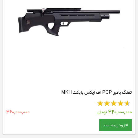
تفنگ بادی PCP اف ایکس بابکت MK II
340,000,000
تومان
360,000,000
افزودن به سبد