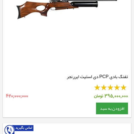
تفنگ بادی PCP دی استیت ایررنجر
395,000,000
تومان
420,000,000
افزودن به سبد