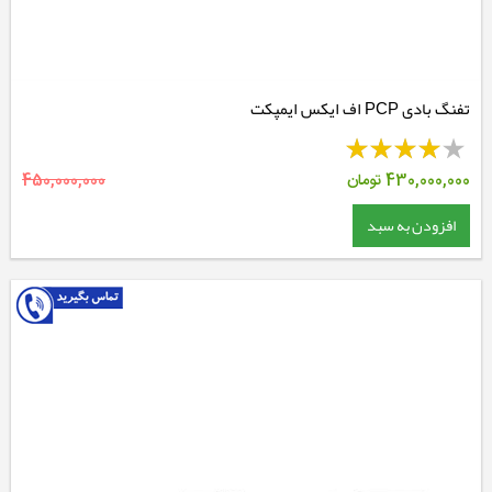
تفنگ بادی PCP اف ایکس ایمپکت
430,000,000
تومان
450,000,000
افزودن به سبد