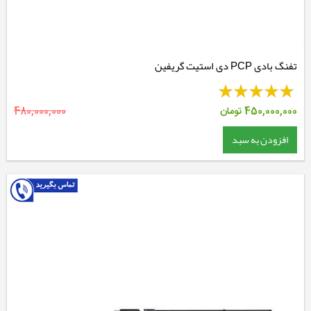
تفنگ بادی PCP دی استیت گریفین
450,000,000
تومان
480,000,000
افزودن به سبد