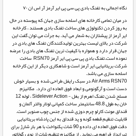
نگاه اجمالی به تفنگ بادی پی سی پی ایر آرمز آر اس ان ۷۰
در میان تمامی کارخانه های اسلحه سازی جهان که پیوسته در حال
به روز کردن تکنولوژی های ساخت تفنگ بادی هستند ، کارخانه
ایر آرمز از پیشتازان به شمار می آید. به جرأت می توان گفت این
شرکت در بالای لیست بهترین تولیدکنندگان تفنگ های بادی در
جهان قرار دارد و همواره با کیفیت ترین تفنگ های بادی را عرضه
نموده است.
تفنگ بادی پی سی پی ایر آرمز RSN70 ساخت
شرکت بریتانیایی ایر آرمز است و
شاهکاری دیگر از این کارخانه
اسلحه سازی می باشد.
Air Arms RSN70 در سبک رایفل طراحی شده و بسیار خوش
دست است و آرگونومی و ابعاد فوق العاده ای دارد. مکانیزم
مسلح شدن تفنگ اهرم از بغل - Sidelever Action ، لوله 12
خان به طول 48.8 سانتیمتر ساخت کمپانی لوتار والتر آلمان و
قنداق مونت کارلو چرم دوزی شده از جنس چوب صنوبر است.
قابلیت تنظیم قطعه گونه و پد قنداق
به این پادشاه بریتانیایی
دقت فوق العاده ای داده و 90 شات یکنواخت با هر بار شارژ برای
تیرانداز فراهم می نماید . از مکانیزم تنظیم شات از نوع رگولاتور