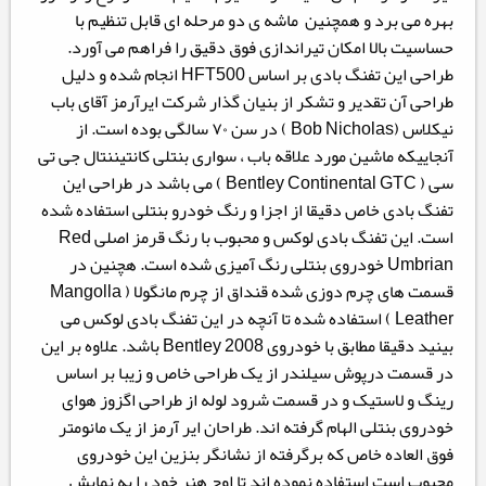
بهره می برد و همچنین ماشه ی دو مرحله ای قابل تنظیم با
حساسیت بالا امکان تیراندازی فوق دقیق را فراهم می آورد.
طراحی این تفنگ بادی بر اساس HFT500 انجام شده و دلیل
طراحی آن تقدیر و تشکر از بنیان گذار شرکت ایرآرمز آقای باب
نیکلاس (Bob Nicholas ) در سن ۷۰ سالگی بوده است. از
آنجاییکه ماشین مورد علاقه باب ، سواری بنتلی کانتیننتال جی تی
سی ( Bentley Continental GTC ) می باشد در طراحی این
تفنگ بادی خاص دقیقا از اجزا و رنگ خودرو بنتلی استفاده شده
است. این تفنگ بادی لوکس و محبوب با رنگ قرمز اصلی Red
Umbrian خودروی بنتلی رنگ آمیزی شده است. هچنین در
قسمت های چرم دوزی شده قنداق از چرم مانگولا ( Mangolla
Leather ) استفاده شده تا آنچه در این تفنگ بادی لوکس می
بینید دقیقا مطابق با خودروی Bentley 2008 باشد. علاوه بر این
در قسمت درپوش سیلندر از یک طراحی خاص و زیبا بر اساس
رینگ و لاستیک و در قسمت شرود لوله از طراحی اگزوز هوای
خودروی بنتلی الهام گرفته اند. طراحان ایر آرمز از یک مانومتر
فوق العاده خاص که برگرفته از نشانگر بنزین این خودروی
محبوب است استفاده نموده اند تا اوج هنر خود را به نمایش