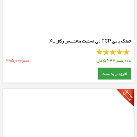
تفنگ بادی PCP دی استیت هانتسمن رگال XL
275,000,000
تومان
295,000,000
افزودن به سبد