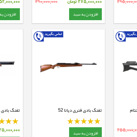
295,000,0
275,000,000
تومان
290,000,000
52,000,000
افزودن به سبد
افزودن به
تفنگ بادی فنری دیانا 52
تفنگ بادی PCP ایرآرمز HFT500
5,000,000
255,000,0
افزودن به سبد