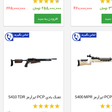
39
تومان
420,000,000
255,000,000
تومان
265,000,000
 سبد
افزودن به سبد
تفنگ بادی PCP ایرآرمز S400 MPR
تفنگ بادی PCP ایرآرمز S410 TDR
RH Walnut