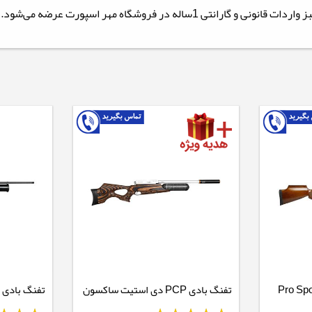
تفنگ بادی PCP دی استیت ساکسون
تفنگ بادی PCP دی استیت ایررنجر