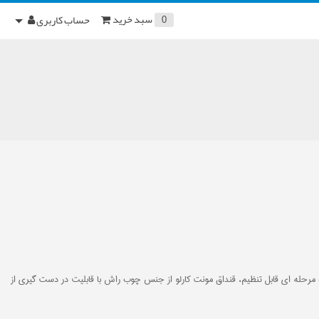
سبد خرید
حساب کاربری
0
اشد که در سبک رایفل طراحی شده است. مکانیزم مسلح شدن از نوع کمرشکن - Break Brrels و مکانیزم ماشه از نوع دو مرحله ای قابل تنظیم، قنداق مونت کارلو از جنس چوب راش با قابلیت در دست گیری از