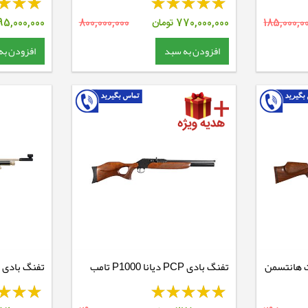
185,000,0
770,000,000
تومان
800,000,000
5,000,000
افزودن به سبد
افزودن به
ی استیت هانتسمن
تفنگ بادی PCP دیانا P1000 تامب
هول
Biathlon