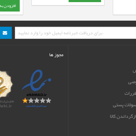
افزودن به
مجوز ها
ش
صی
قررات
سولات پستی
زگرداندن کالا