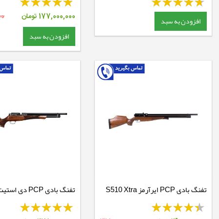
177,000,000
تومان
00
افزودن به سبد
افزودن به سبد
تفنگ بادی PCP ایرآرمز S510 Xtra
تفنگ بادی PCP د
Sporter
رگال XL