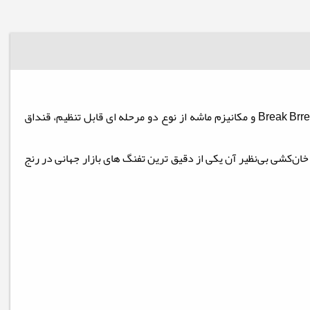
تفنگ بادی فنری دیانا 34 از سری 30 محصولات دیانا می‌باشد که در سبک رایفل طراحی شده است. مکانیزم مسلح شدن از نوع کمرشکن - Break Brrels و مکانیزم ماشه از نوع دو مرحله ای قابل تنظیم، قنداق
ند و سیستم خان‌کشی بی‌نظیر آن یکی از دقیق ترین تفنگ های بازار جهانی در رنج