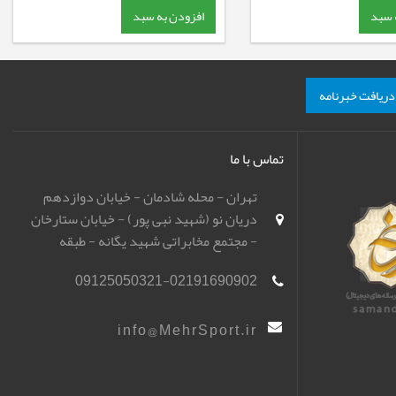
 سبد
افزودن به سبد
دریافت خبرنامه
تماس با ما
تهران - محله شادمان - خیابان دوازدهم
دریان نو (شهید نبی پور) - خیابان ستارخان
- مجتمع مخابراتی شهید یگانه - طبقه
همکف - باشگاه تیراندازی مهر اسپورت
09125050321-02191690902
(مهرگان)
info@MehrSport.ir