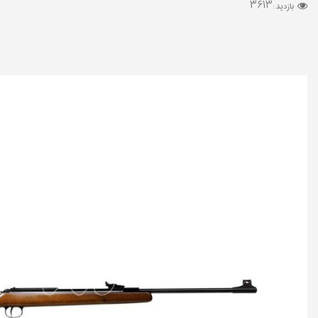
3613
بازدید :