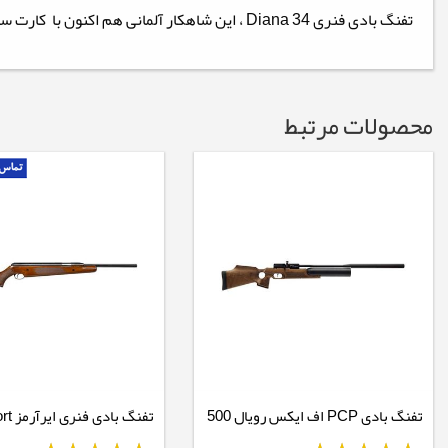
تفنگ بادی فنری Diana 34 ، این شاهکار آلمانی هم اکنون با کارت سبز واردات قانونی و گارانتی 1ساله در فروشگاه مهر اسپورت عرضه می‌شود.
محصولات مرتبط
تفنگ بادی PCP اف ایکس رویال 500
تفنگ بادی فنری ایرآرمز Pro Sport