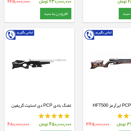
2
تومان
230,000,000
تومان
245,000,000
 سبد
افزودن به سبد
تفنگ بادی PCP دی استیت گریفین
32
تومان
345,000,000
450,000,000
تومان
480,000,000