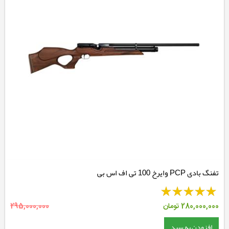
تفنگ بادی PCP وایرخ 100 تی اف اس بی
280,000,000
تومان
295,000,000
افزودن به سبد