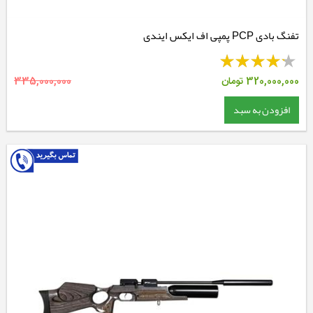
تفنگ بادی PCP پمپی اف ایکس ایندی
320,000,000
تومان
335,000,000
افزودن به سبد