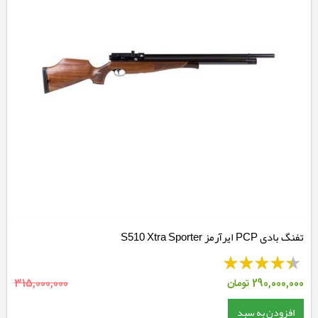
تفنگ بادی PCP ایرآرمز S510 Xtra Sporter
290,000,000
تومان
315,000,000
افزودن به سبد