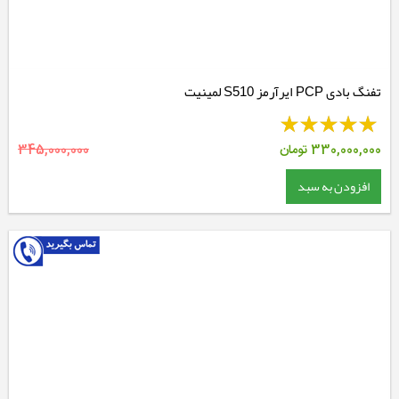
تفنگ بادی PCP ایرآرمز S510 لمینیت
330,000,000
تومان
345,000,000
افزودن به سبد