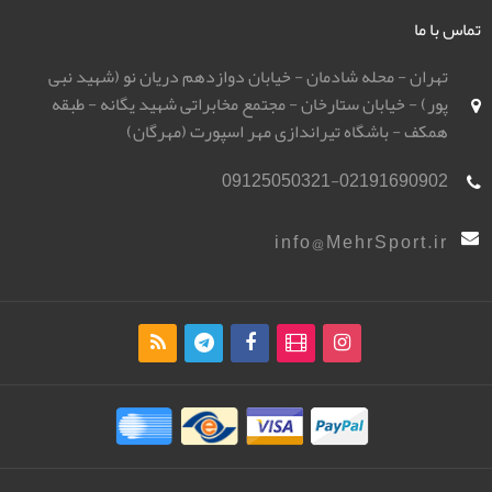
تماس با ما
تهران - محله شادمان - خیابان دوازدهم دریان نو (شهید نبی
پور) - خیابان ستارخان - مجتمع مخابراتی شهید یگانه - طبقه
همکف - باشگاه تیراندازی مهر اسپورت (مهرگان)
09125050321-02191690902
info@MehrSport.ir