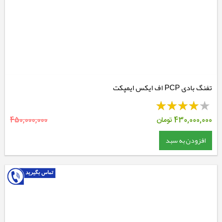
تفنگ بادی PCP اف ایکس ایمپکت
430,000,000
تومان
450,000,000
افزودن به سبد