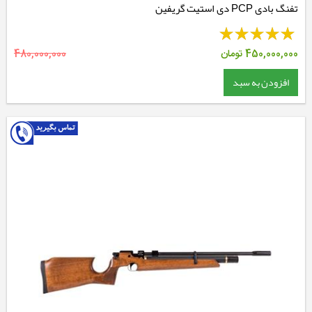
تفنگ بادی PCP دی استیت گریفین
450,000,000
تومان
480,000,000
افزودن به سبد