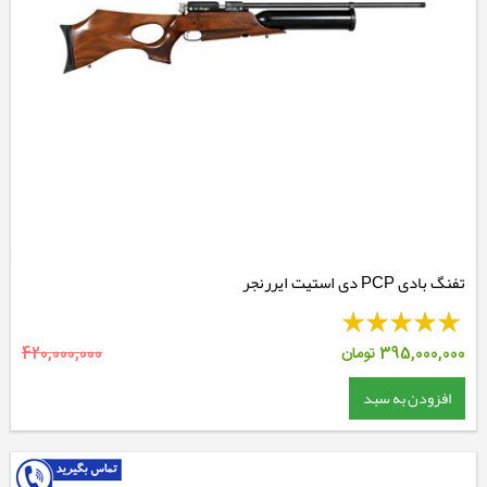
تفنگ بادی PCP دی استیت ایررنجر
395,000,000
تومان
420,000,000
افزودن به سبد