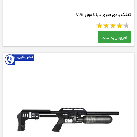
تفنگ بادی فنری دیانا موزر K98
افزودن به سبد