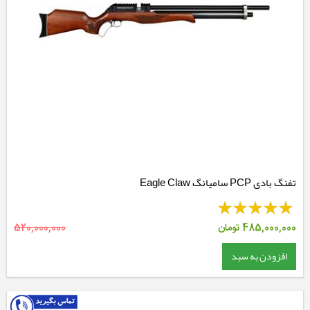
تفنگ بادی PCP سامیانگ Eagle Claw
485,000,000
تومان
520,000,000
افزودن به سبد