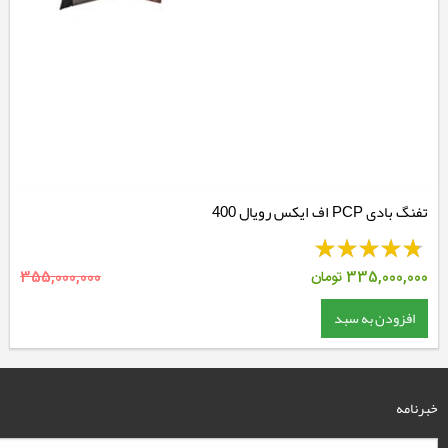
تفنگ بادی PCP اف ایکس رویال 400
335,000,000
تومان
355,000,000
افزودن به سبد
خبرنامه