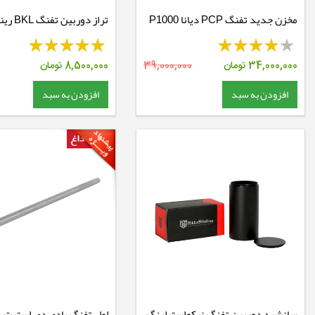
مخزن جدید تفنگ PCP دیانا P1000
610
34,000,000
تومان
39,000,000
8,500,000
تومان
افزودن به سبد
افزودن به سبد
سانشید دوربین تفنگ نیکواسترلینگ
لول تفنگ بادی دی استیت 