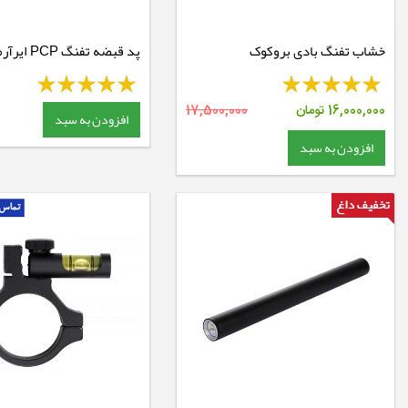
خشاب تفنگ بادی بروکوک
پد قبضه تفنگ PCP ای
FTP900
16,000,000
تومان
17,500,000
افزودن به سبد
افزودن به سبد