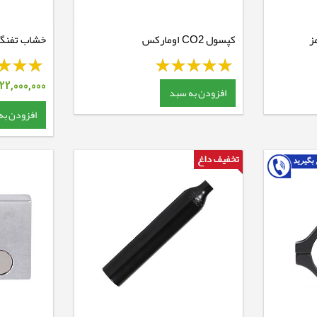
رآرمز
کپسول CO2 اومارکس
خشاب تفنگ 
22,000,000
افزودن به سبد
افزودن به