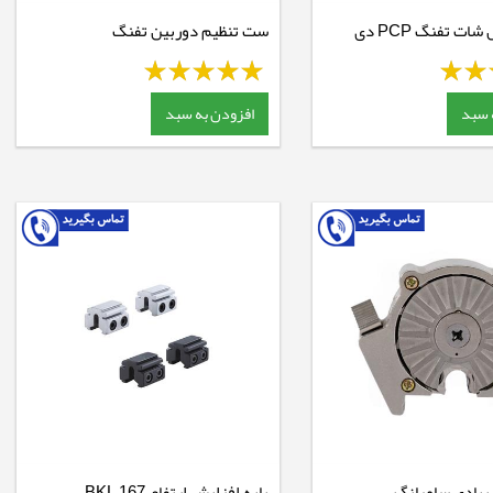
کیت سینگل شات تفنگ PCP دی
ست تنظیم دوربین تفنگ
نیکواسترلینگ
 سبد
افزودن به سبد
بادی سامیانگ
پایه افزایش ارتفاع BKL 167