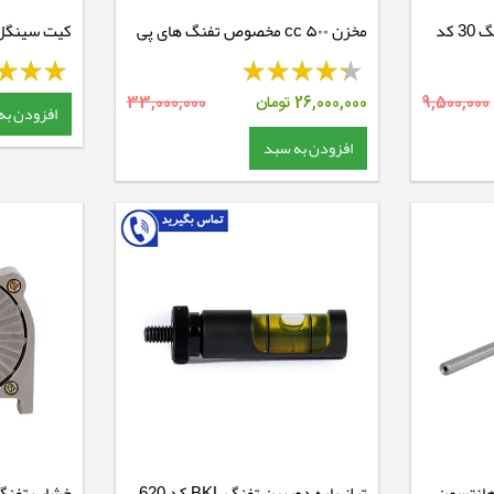
تراز دوربین تفنگ BKL رینگ 30 کد
مخزن ۵۰۰ cc مخصوص تفنگ های پی
سی پی
استیت
9,500,000
26,000,000
تومان
33,000,000
افزودن به
افزودن به سبد
هانتسمن
تراز پایه دوربین تفنگ BKL کد 620
خشاب تفنگ 