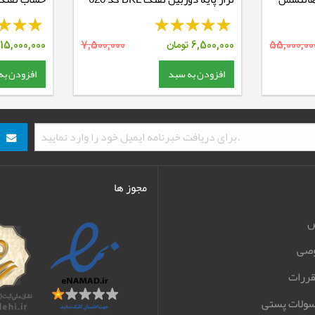
55,000,00
6,500,000
تومان
7,500,000
15,000,000
افزودن به سبد
افزودن به
مجوز ها
ش
صی
قررات
سولات پستی