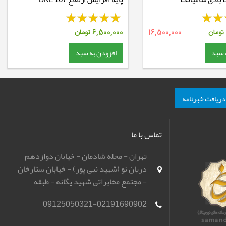
تومان
16,500,000
6,500,000
تومان
 سبد
افزودن به سبد
دریافت خبرنامه
تماس با ما
تهران - محله شادمان - خیابان دوازدهم
دریان نو (شهید نبی پور) - خیابان ستارخان
- مجتمع مخابراتی شهید یگانه - طبقه
همکف - باشگاه تیراندازی مهر اسپورت
09125050321-02191690902
(مهرگان)