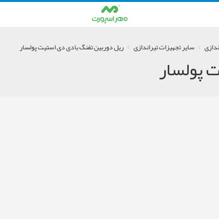
ندازی
سایر تجهیزات تیراندازی
ریل دوربین تفنگ بادی دی استیت پولسار
 پولسار