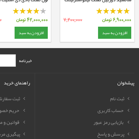
رگال
6,900,000
تومان
7,200,000
42,000,000
تومان
0
افزودن به سبد
افزودن به سبد
خبرنامه
پیشخوان
راهنمای خرید
ثبت نام
ثبت سفار
حساب کاربری
حریم خصو
بازیابی رمز عبور
قوانین و م
پرسش و پاسخ
پیگیری مر