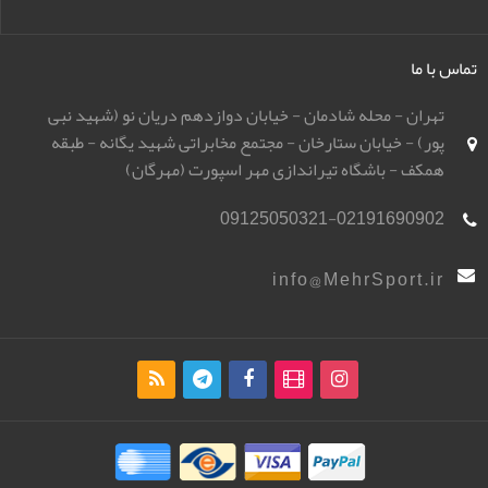
تماس با ما
تهران - محله شادمان - خیابان دوازدهم دریان نو (شهید نبی
پور) - خیابان ستارخان - مجتمع مخابراتی شهید یگانه - طبقه
همکف - باشگاه تیراندازی مهر اسپورت (مهرگان)
09125050321-02191690902
info@MehrSport.ir