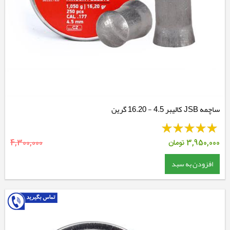
ساچمه JSB کالیبر 4.5 - 16.20 گرین
3,950,000
تومان
4,300,000
افزودن به سبد