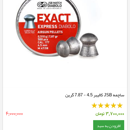
ساچمه JSB کالیبر 4.5 - 7.87 گرین
3,700,000
تومان
4,000,000
افزودن به سبد