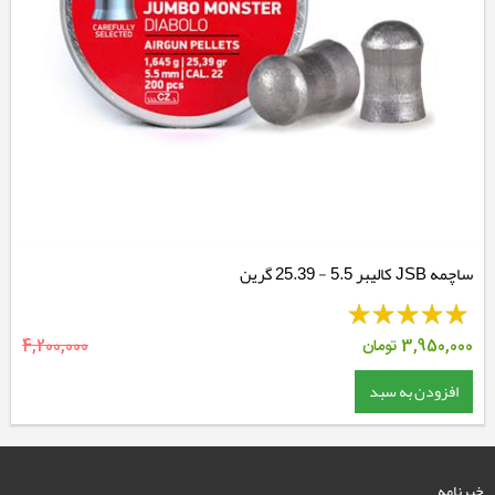
ساچمه JSB کالیبر 5.5 - 25.39 گرین
3,950,000
تومان
4,200,000
افزودن به سبد
خبرنامه