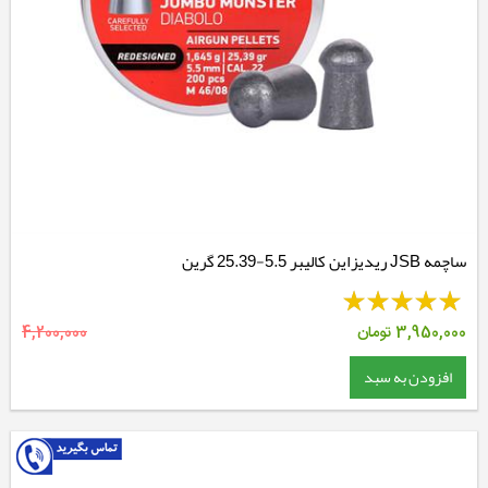
ساچمه JSB ریدیزاین کالیبر 5.5-25.39 گرین
3,950,000
تومان
4,200,000
افزودن به سبد