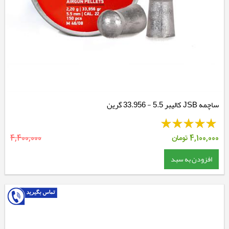
ساچمه JSB کالیبر 5.5 - 33.956 گرین
4,100,000
تومان
4,400,000
افزودن به سبد