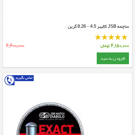
ساچمه JSB کالیبر 4.5 - 8.26 گرین
4,150,000
تومان
4,400,000
افزودن به سبد