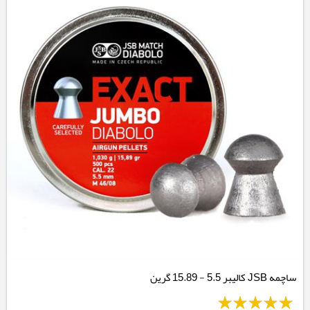
ساچمه JSB کالیبر 5.5 - 15.89 گرین