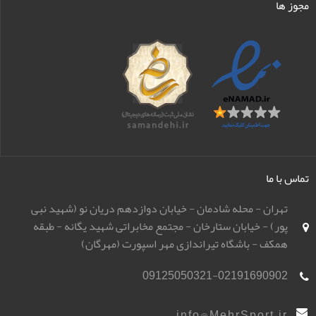
مجوز ها
تماس با ما
تهران - محله شادمان - خیابان دوازدهم دریان نو (شهید نبی
پور) - خیابان ستارخان - مجتمع مخابراتی شهید یگانه - طبقه
همکف - باشگاه تیراندازی مهر اسپورت (مهرگان)
09125050321-02191690902
info@MehrSport.ir