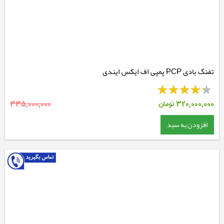
تفنگ بادی PCP پمپی اف ایکس ایندی
320,000,000
تومان
335,000,000
افزودن به سبد