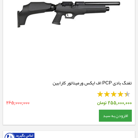
تفنگ بادی PCP اف ایکس ورمیناتور کارابین
255,000,000
تومان
265,000,000
افزودن به سبد