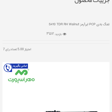
جزییات محصول
تفنگ بادی PCP ایرآرمز S410 TDR RH Walnut
3512
بازدید :
امتیاز
5.00
تعداد رای
7