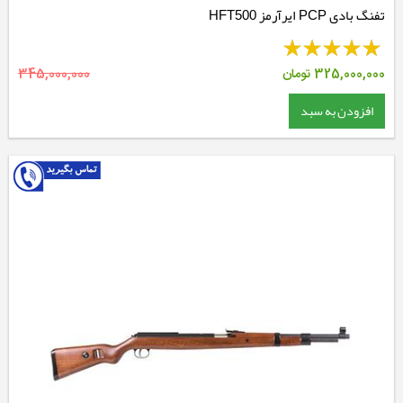
تفنگ بادی PCP ایرآرمز HFT500
325,000,000
تومان
345,000,000
افزودن به سبد