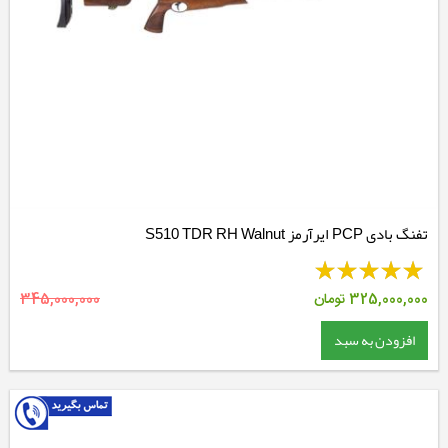
تفنگ بادی PCP ایرآرمز S510 TDR RH Walnut
325,000,000
تومان
345,000,000
افزودن به سبد