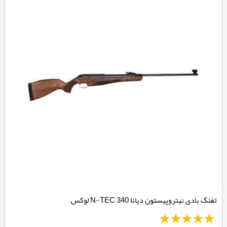
تفنگ بادی نیتروپیستون دیانا 340 N-TEC لوکس