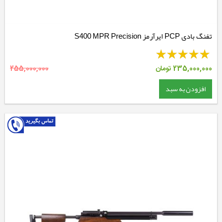
تفنگ بادی PCP ایرآرمز S400 MPR Precision
235,000,000
تومان
255,000,000
افزودن به سبد