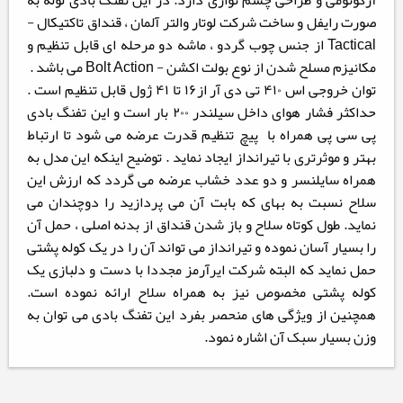
آرگونومی و طراحی چشم نوازی دارد. در این تفنگ بادی لوله به
صورت رایفل و ساخت شرکت لوتار والتر آلمان ، قنداق تاکتیکال -
Tactical از جنس چوب گردو ، ماشه دو مرحله ای قابل تنظیم و
مکانیزم مسلح شدن از نوع بولت اکشن - Bolt Action می باشد .
توان خروجی اس ۴۱۰ تی دی آر از۱۶ تا ۴۱ ژول قابل تنظیم است .
حداکثر فشار هوای داخل سیلندر ۲۰۰ بار است و این تفنگ بادی
پی سی پی همراه با پیچ تنظیم قدرت عرضه می شود تا ارتباط
بهتر و موثرتری با تیرانداز ایجاد نماید . توضیح اینکه این مدل به
همراه سایلنسر و دو عدد خشاب عرضه می گردد که ارزش این
سلاح نسبت به بهای که بابت آن می پردازید را دوچندان می
نماید. طول کوتاه سلاح و باز شدن قنداق از بدنه اصلی ، حمل آن
را بسیار آسان نموده و تیرانداز می تواند آن را در یک کوله پشتی
حمل نماید که البته شرکت ایرآرمز مجددا با دست و دلبازی یک
کوله پشتی مخصوص نیز به همراه سلاح ارائه نموده است.
همچنین از ویژگی های منحصر بفرد این تفنگ بادی می توان به
وزن بسیار سبک آن اشاره نمود.