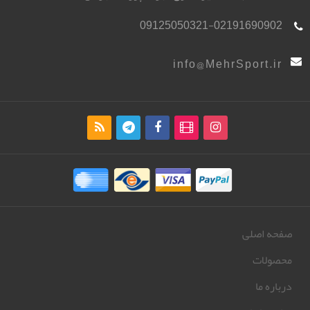
09125050321-02191690902
info@MehrSport.ir
صفحه اصلی
محصولات
درباره ما