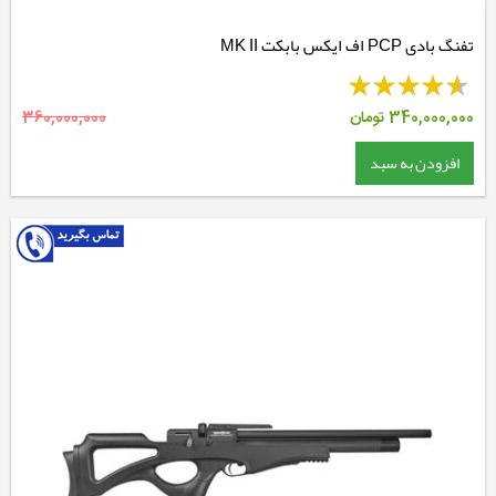
تفنگ بادی PCP اف ایکس بابکت MK II
340,000,000
تومان
360,000,000
افزودن به سبد