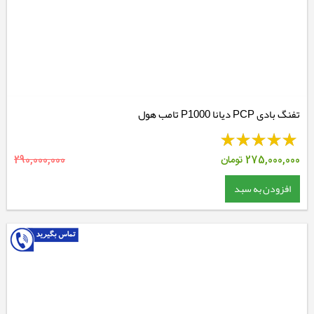
تفنگ بادی PCP دیانا P1000 تامب هول
275,000,000
تومان
290,000,000
افزودن به سبد