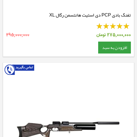
تفنگ بادی PCP دی استیت هانتسمن رگال XL
275,000,000
تومان
295,000,000
افزودن به سبد