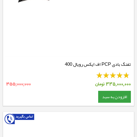
تفنگ بادی PCP اف ایکس رویال 400
335,000,000
تومان
355,000,000
افزودن به سبد