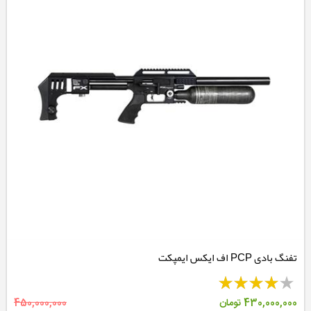
تفنگ بادی PCP اف ایکس ایمپکت
430,000,000
تومان
450,000,000