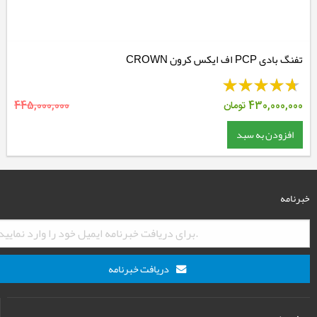
تفنگ بادی PCP اف ایکس کرون CROWN
430,000,000
تومان
445,000,000
افزودن به سبد
خبرنامه
دریافت خبرنامه