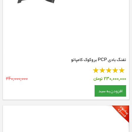
تفنگ بادی PCP بروکوک کامپاتو
230,000,000
تومان
240,000,000
افزودن به سبد