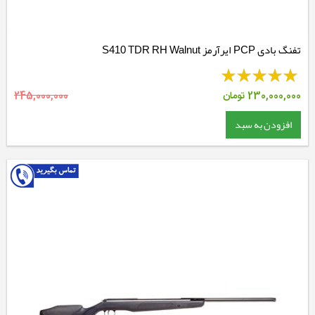
تفنگ بادی PCP ایرآرمز S410 TDR RH Walnut
230,000,000
تومان
245,000,000
افزودن به سبد