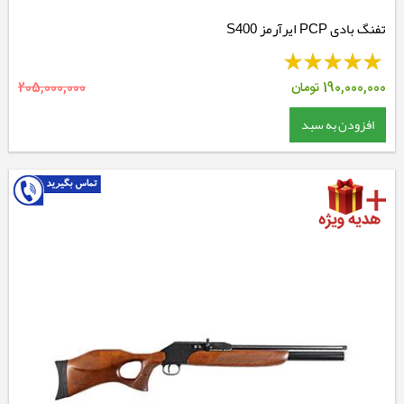
تفنگ بادی PCP ایرآرمز S400
190,000,000
تومان
205,000,000
افزودن به سبد