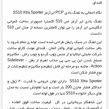
قنداق
نگاه اجمالی به تفنگ بادی PCP ایرآرمز S510 Xtra Sporter
تفنگ بادی ایر آرمز اس 510 اکسترا اسپورتر ساخت کمپانی
انگلیسی ایر آرمز را می توان کاملترین نسخه از مدل اس 510
دانست.
این تفنگ در سبک رایفل طراحی شده است. لوله ی تمام شرود با
بافر ساخت کمپانی لوتار والتر المان ، قنداق مونت کارلو ساخت
شرکت ماینلی ایتالیا و از جنس چوب گردو و چوب راش ، مکانیزم
مسلح شدن این پی سی پی جذاب اهرم از بغل - Sidelever
Action ، ماشه دو مرحله ای قابل تنظیم و مکانیزم تنظیم شات از
نوع فشار شکن است.
S510 Xtra Sporter دارای توان خروجی با قدرت ۴۰ ژول و
حداکثر فشار مخزن 200 بار است و تنها تفاوتش نسبت به مدل
های دیگر خانواده S510 تنها در طول لوله است.
این شاهکار بریتانیایی در کل کیفیت ساخت فوق العاده ،
ارگونومیک و طراحی خوش دست ، سیستم مسلح شدن خیلی