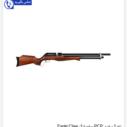
تفنگ بادی PCP سامیانگ Eagle Claw