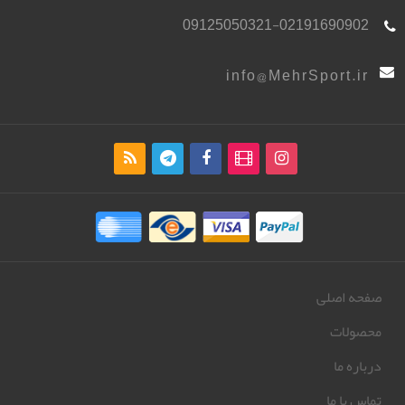
09125050321-02191690902
info@MehrSport.ir
صفحه اصلی
محصولات
درباره ما
تماس با ما