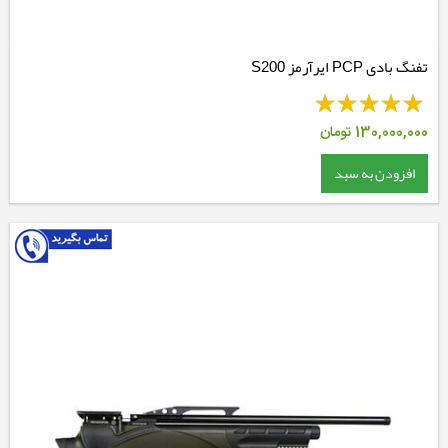
تفنگ بادی PCP ایرآرمز S200
130,000,000
تومان
افزودن به سبد