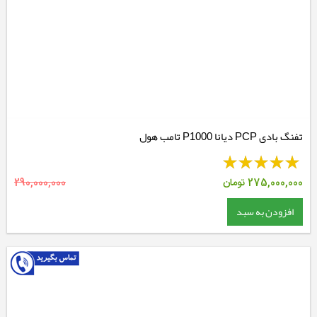
تفنگ بادی PCP دیانا P1000 تامب هول
275,000,000
تومان
290,000,000
افزودن به سبد