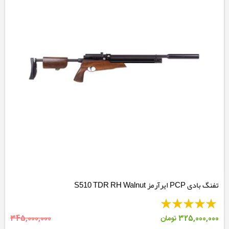
تفنگ بادی PCP ایرآرمز S510 TDR RH Walnut
325,000,000
تومان
345,000,000