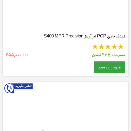
تفنگ بادی PCP ایرآرمز S400 MPR Precision
235,000,000
تومان
255,000,000
افزودن به سبد