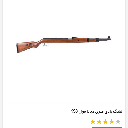
تفنگ بادی فنری دیانا موزر K98