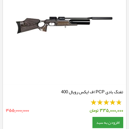
تفنگ بادی PCP اف ایکس رویال 400
335,000,000
تومان
355,000,000
افزودن به سبد