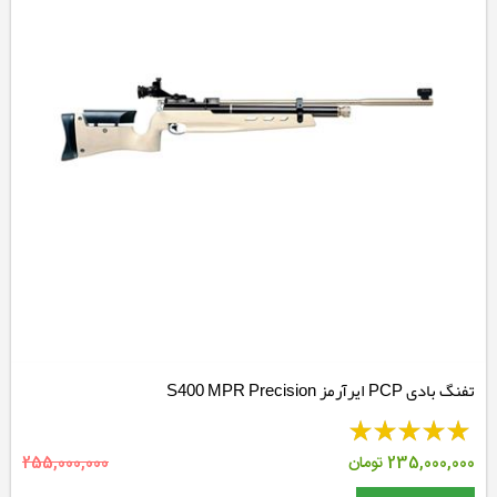
تفنگ بادی PCP ایرآرمز S400 MPR Precision
235,000,000
تومان
255,000,000