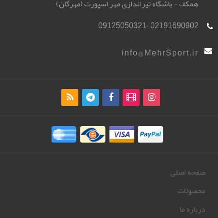
همکف - باشگاه تیراندازی مهر اسپورت (مهرگان)
09125050321-02191690902
info@MehrSport.ir
صفحه اصلی
محصولات
درباره ما