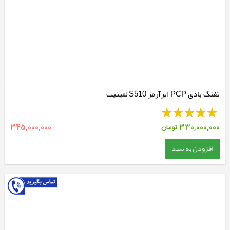
تفنگ بادی PCP ایرآرمز S510 لمینیت
330,000,000
تومان
345,000,000
افزودن به سبد