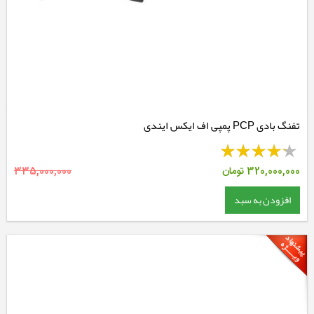
تفنگ بادی PCP پمپی اف ایکس ایندی
320,000,000
تومان
335,000,000
افزودن به سبد