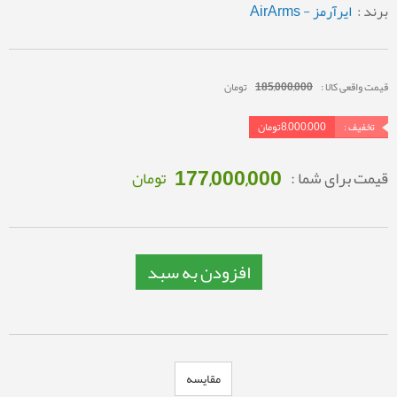
برند :
ایرآرمز - AirArms
قیمت واقعی کالا :
185,000,000
تومان
تخفیف :
8,000,000
تومان
177,000,000
قیمت برای شما :
تومان
افزودن به سبد
مقایسه