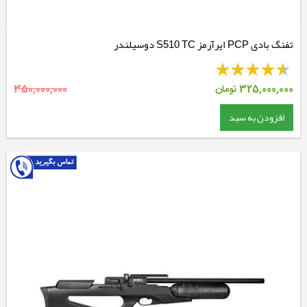
تفنگ بادی PCP ایرآرمز S510 TC دوسیلندر
325,000,000
تومان
350,000,000
افزودن به سبد