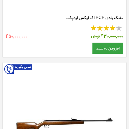
تفنگ بادی PCP اف ایکس ایمپکت
430,000,000
تومان
450,000,000
افزودن به سبد