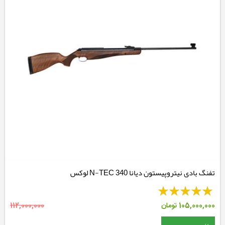
تفنگ بادی نیتروپیستون دیانا 340 N-TEC لوکس
105,000,000
تومان
112,000,000