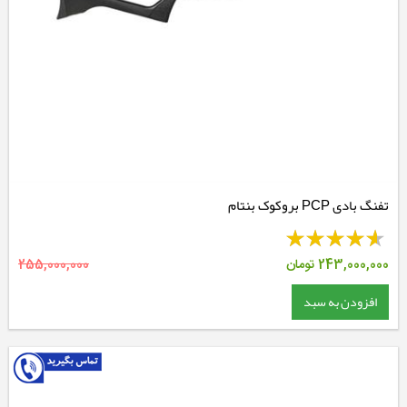
تفنگ بادی PCP بروکوک بنتام
243,000,000
تومان
255,000,000
افزودن به سبد