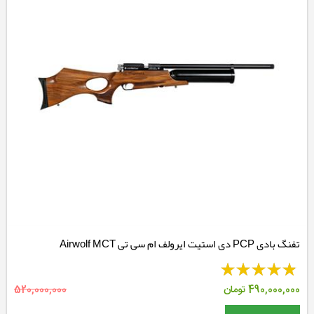
تفنگ بادی PCP دی استیت ایرولف ام سی تی Airwolf MCT
490,000,000
تومان
520,000,000